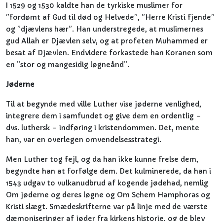
I 1529 og 1530 kaldte han de tyrkiske muslimer for
”fordømt af Gud til død og Helvede”, ”Herre Kristi fjende”
og ”djævlens hær”. Han understregede, at muslimernes
gud Allah er Djævlen selv, og at profeten Muhammed er
besat af Djævlen. Endvidere forkastede han Koranen som
en ”stor og mangesidig løgneånd”.
Jøderne
Til at begynde med ville Luther vise jøderne venlighed,
integrere dem i samfundet og give dem en ordentlig –
dvs. luthersk – indføring i kristendommen. Det, mente
han, var en overlegen omvendelsesstrategi.
Men Luther tog fejl, og da han ikke kunne frelse dem,
begyndte han at forfølge dem. Det kulminerede, da han i
1543 udgav to vulkanudbrud af kogende jødehad, nemlig
Om jøderne og deres løgne og Om Schem Hamphoras og
Kristi slægt. Smædeskrifterne var på linje med de værste
dæmoniseringer af jøder fra kirkens historie, og de blev