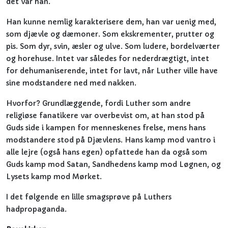
det var han.
Han kunne nemlig karakterisere dem, han var uenig med,
som djævle og dæmoner. Som ekskrementer, prutter og
pis. Som dyr, svin, æsler og ulve. Som ludere, bordelværter
og horehuse. Intet var således for nederdrægtigt, intet
for dehumaniserende, intet for lavt, når Luther ville have
sine modstandere ned med nakken.
Hvorfor? Grundlæggende, fordi Luther som andre
religiøse fanatikere var overbevist om, at han stod på
Guds side i kampen for menneskenes frelse, mens hans
modstandere stod på Djævlens. Hans kamp mod vantro i
alle lejre (også hans egen) opfattede han da også som
Guds kamp mod Satan, Sandhedens kamp mod Løgnen, og
Lysets kamp mod Mørket.
I det følgende en lille smagsprøve på Luthers
hadpropaganda.