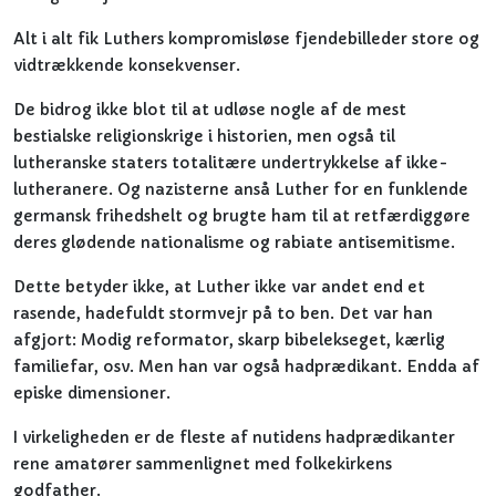
Alt i alt fik Luthers kompromisløse fjendebilleder store og
vidtrækkende konsekvenser.
De bidrog ikke blot til at udløse nogle af de mest
bestialske religionskrige i historien, men også til
lutheranske staters totalitære undertrykkelse af ikke-
lutheranere. Og nazisterne anså Luther for en funklende
germansk frihedshelt og brugte ham til at retfærdiggøre
deres glødende nationalisme og rabiate antisemitisme.
Dette betyder ikke, at Luther ikke var andet end et
rasende, hadefuldt stormvejr på to ben. Det var han
afgjort: Modig reformator, skarp bibelekseget, kærlig
familiefar, osv. Men han var også hadprædikant. Endda af
episke dimensioner.
I virkeligheden er de fleste af nutidens hadprædikanter
rene amatører sammenlignet med folkekirkens
godfather.