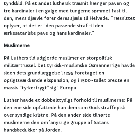
tyndskid. På et andet luthersk træsnit hænger paven og
tre kardinaler i en galge med tungerne sømmet fast til
den, mens djævle fører deres sjæle til Helvede. Træsnittet
oplyser, at det er ”den passende straf til den
ærkesataniske pave og hans kardinaler.”
Muslimerne
På Luthers tid udgjorde muslimer en storpolitisk
militærtrussel. Det tyrkisk-muslimske Osmannerrige havde
siden dets grundlæggelse i 1299 foretaget en
opsigtsvækkende ekspansion, og i 1500-tallet bredte en
massiv ”tyrkerfrygt” sig i Europa.
Luther havde et dobbelttydigt forhold til muslimerne: På
den ene side opfattede han dem som Guds straffepisk
over syndige kristne. På den anden side tilhørte
muslimerne den omfangsrige gruppe af Satans
handskedukker på Jorden.