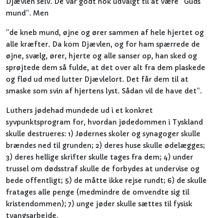
Djævlen selv. De var godt nok udvalgt til at være ”Guds
mund”. Men
”de kneb mund, øjne og ører sammen af hele hjertet og
alle kræfter. Da kom Djævlen, og for ham spærrede de
øjne, svælg, ører, hjerte og alle sanser op, han sked og
sprøjtede dem så fulde, at det over alt fra dem plaskede
og flød ud med lutter Djævlelort. Det får dem til at
smaske som svin af hjertens lyst. Sådan vil de have det”.
Luthers jødehad mundede ud i et konkret
syvpunktsprogram for, hvordan jødedommen i Tyskland
skulle destrueres: 1) Jødernes skoler og synagoger skulle
brændes ned til grunden; 2) deres huse skulle ødelægges;
3) deres hellige skrifter skulle tages fra dem; 4) under
trussel om dødsstraf skulle de forbydes at undervise og
bede offentligt; 5) de måtte ikke rejse rundt; 6) de skulle
fratages alle penge (medmindre de omvendte sig til
kristendommen); 7) unge jøder skulle sættes til fysisk
tvangsarbejde.