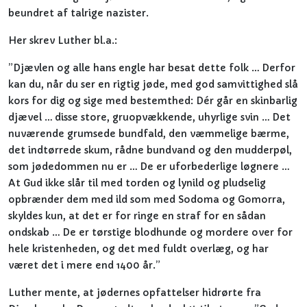
beundret af talrige nazister.
Her skrev Luther bl.a.:
”Djævlen og alle hans engle har besat dette folk … Derfor
kan du, når du ser en rigtig jøde, med god samvittighed slå
kors for dig og sige med bestemthed: Dér går en skinbarlig
djævel … disse store, gruopvækkende, uhyrlige svin … Det
nuværende grumsede bundfald, den væmmelige bærme,
det indtørrede skum, rådne bundvand og den mudderpøl,
som jødedommen nu er … De er uforbederlige løgnere …
At Gud ikke slår til med torden og lynild og pludselig
opbrænder dem med ild som med Sodoma og Gomorra,
skyldes kun, at det er for ringe en straf for en sådan
ondskab … De er tørstige blodhunde og mordere over for
hele kristenheden, og det med fuldt overlæg, og har
været det i mere end 1400 år.”
Luther mente, at jødernes opfattelser hidrørte fra