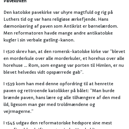
Pavekirken
Den katolske pavekirke var uhyre magtfuld og rig på
Luthers tid og var hans religiøse ærkefjende. Hans
dæmonisering af paven som Antikrist er børnelærdom.
Men reformatoren havde mange andre antikatolske
kugler i sin verbale gatling-kanon.
I 1520 skrev han, at den romersk-katolske kirke var ”blevet
en morderkule over alle morderkuler, et horehus over alle
horehuse … Rom, som engang var porten til Himlen, er nu
blevet helvedes vidt opspærrede gab”.
I 1539 kom han med denne opfordring til at henrette
paven og rettroende katolikker på bålet: ”Man burde
brænde paven, hans lære og alle tilhængere af den med
ild, ligesom man gør med troldmændene og
vejrmagerne.”
I 1545 udgav den reformatoriske hedspore sine mest