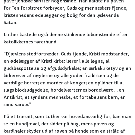
pavefjendske skrifter nogensinde. Han kaldte nu paven
for ”en forbistret forbryder, Guds og menneskers fjende,
kristenhedens ødelægger og bolig for den lyslevende
Satan.”
Luther kastede også denne stinkende lokumstønde efter
katolikkernes førerhund:
”Djævlens stedfortræder, Guds fjende, Kristi modstander,
en ødelægger af Kristi kirke; lærer i alle løgne, al
gudsbespottelse og afgudsdyrkelse; en ærkekirketyv og en
kirkerøver af nøglerne og alle goder fra kirken og de
verdslige herrer; en morder af konger; en opildner til al
slags blodsudgydelse, bordelværternes bordelvært … en
Antikrist, et syndens menneske, et fortabelsens barn, en
sand varulv.”
På et træsnit, som Luther var hovedansvarlig for, kan man
se en hundjævel, der sidder på hug, mens paven og
kardinaler skyder ud af røven på hende som en stråle af