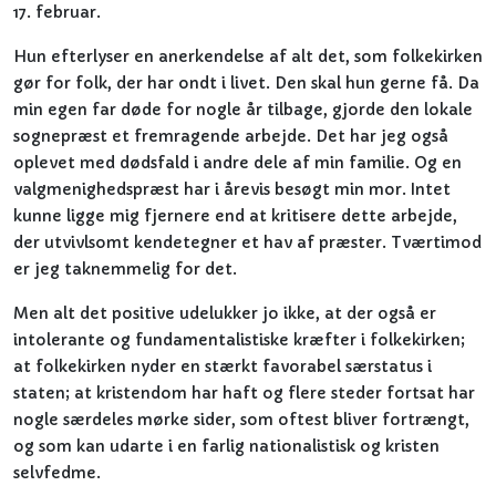
17. februar.
Hun efterlyser en anerkendelse af alt det, som folkekirken
gør for folk, der har ondt i livet. Den skal hun gerne få. Da
min egen far døde for nogle år tilbage, gjorde den lokale
sognepræst et fremragende arbejde. Det har jeg også
oplevet med dødsfald i andre dele af min familie. Og en
valgmenighedspræst har i årevis besøgt min mor. Intet
kunne ligge mig fjernere end at kritisere dette arbejde,
der utvivlsomt kendetegner et hav af præster. Tværtimod
er jeg taknemmelig for det.
Men alt det positive udelukker jo ikke, at der også er
intolerante og fundamentalistiske kræfter i folkekirken;
at folkekirken nyder en stærkt favorabel særstatus i
staten; at kristendom har haft og flere steder fortsat har
nogle særdeles mørke sider, som oftest bliver fortrængt,
og som kan udarte i en farlig nationalistisk og kristen
selvfedme.