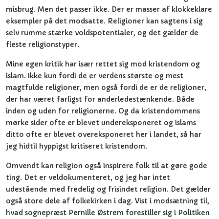
misbrug. Men det passer ikke. Der er masser af klokkeklare
eksempler på det modsatte. Religioner kan sagtens i sig
selv rumme stærke voldspotentialer, og det gælder de
fleste religionstyper.
Mine egen kritik har især rettet sig mod kristendom og
islam. Ikke kun fordi de er verdens største og mest
magtfulde religioner, men også fordi de er de religioner,
der har været farligst for anderledestænkende. Både
inden og uden for religionerne. Og da kristendommens
mørke sider ofte er blevet undereksponeret og islams
ditto ofte er blevet overeksponeret her i landet, så har
jeg hidtil hyppigst kritiseret kristendom.
Omvendt kan religion også inspirere folk til at gøre gode
ting. Det er veldokumenteret, og jeg har intet
udestående med fredelig og frisindet religion. Det gælder
også store dele af folkekirken i dag. Vist i modsætning til,
hvad sognepræst Pernille Østrem forestiller sig i Politiken