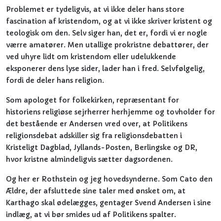
Problemet er tydeligvis, at vi ikke deler hans store
fascination af kristendom, og at vi ikke skriver kristent og
teologisk om den. Selv siger han, det er, fordi vi er nogle
værre amatører. Men utallige prokristne debattører, der
ved uhyre lidt om kristendom eller udelukkende
eksponerer dens lyse sider, lader han i fred. Selvfølgelig,
fordi de deler hans religion.
Som apologet for folkekirken, repræsentant for
historiens religiøse sejrherrer herhjemme og tovholder for
det bestående er Andersen vred over, at Politikens
religionsdebat adskiller sig fra religionsdebatten i
Kristeligt Dagblad, Jyllands-Posten, Berlingske og DR,
hvor kristne almindeligvis sætter dagsordenen.
Og her er Rothstein og jeg hovedsynderne. Som Cato den
Ældre, der afsluttede sine taler med ønsket om, at
Karthago skal ødelægges, gentager Svend Andersen i sine
indlæg, at vi bør smides ud af Politikens spalter.