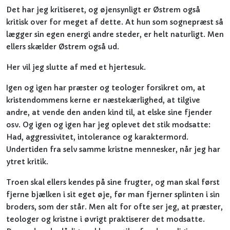
Det har jeg kritiseret, og øjensynligt er Østrem også
kritisk over for meget af dette. At hun som sognepræst så
lægger sin egen energi andre steder, er helt naturligt. Men
ellers skælder Østrem også ud.
Her vil jeg slutte af med et hjertesuk.
Igen og igen har præster og teologer forsikret om, at
kristendommens kerne er næstekærlighed, at tilgive
andre, at vende den anden kind til, at elske sine fjender
osv. Og igen og igen har jeg oplevet det stik modsatte:
Had, aggressivitet, intolerance og karaktermord.
Undertiden fra selv samme kristne mennesker, når jeg har
ytret kritik.
Troen skal ellers kendes på sine frugter, og man skal først
fjerne bjælken i sit eget øje, før man fjerner splinten i sin
broders, som der står. Men alt for ofte ser jeg, at præster,
teologer og kristne i øvrigt praktiserer det modsatte.