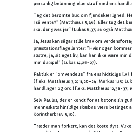
personlig belønning eller straf med ens handli
Tag det berømte bud om fjendekærlighed. Her sa
I så vente?” (Matthæus 5,46). Eller tag det berøm
skal der gives jer” (Lukas 6,37; se også Matthæ
Ja, Jesus kan sågar stille krav om verdensforsa
præstationsflagellanter: ”Hvis nogen kommer t
søstre, ja, sit eget liv, kan han ikke være min 
min discipel” (Lukas 14,26-27).
Faktisk er ”omvendelse” fra ens hidtidige liv i
(f.eks. Matthæus 3,2; 11,20-24; Markus 1,15; 
handlinger og ord (f.eks. Matthæus 12,36-37; 1
Selv Paulus, der er kendt for at betone sin g
menneskets hinsidige skæbne være betinget af 
Korintherbrev 5,10).
Træder man forkert, kan det koste dyrt. Virkel