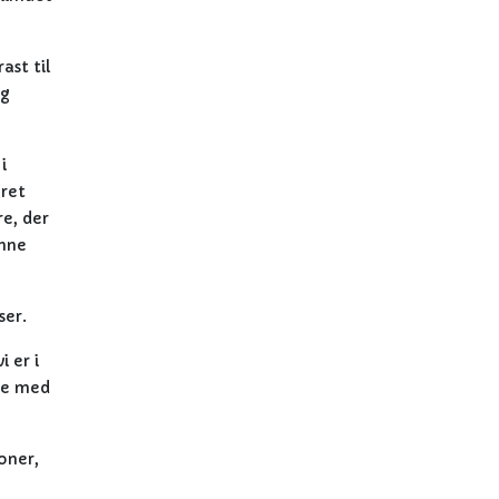
ast til
og
i
eret
re, der
enne
ser.
 er i
ge med
oner,