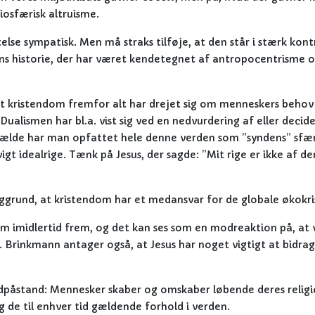
iosfærisk altruisme.
se sympatisk. Men må straks tilføje, at den står i stærk kontr
ons historie, der har været kendetegnet af antropocentrisme 
 at kristendom fremfor alt har drejet sig om menneskers behov 
alismen har bl.a. vist sig ved en nedvurdering af eller decid
tilfælde har man opfattet hele denne verden som ”syndens” sfæ
evigt idealrige. Tænk på Jesus, der sagde: ”Mit rige er ikke af d
grund, at kristendom har et medansvar for de globale økokri
m imidlertid frem, og det kan ses som en modreaktion på, at vi
Brinkmann antager også, at Jesus har noget vigtigt at bidra
undpåstand: Mennesker skaber og omskaber løbende deres religi
g de til enhver tid gældende forhold i verden.