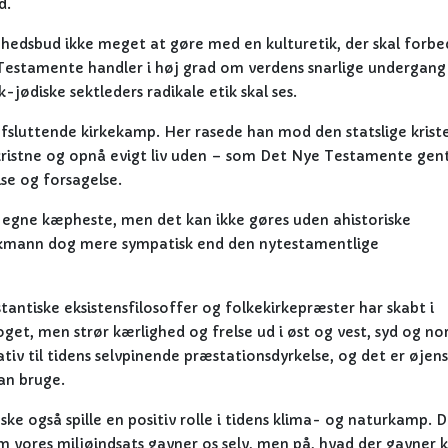
d.
ighedsbud ikke meget at gøre med en kulturetik, der skal forbe
Testamente handler i høj grad om verdens snarlige undergang 
k-jødiske sektleders radikale etik skal ses.
n afsluttende kirkekamp. Her rasede han mod den statslige kri
e kristne og opnå evigt liv uden – som Det Nye Testamente ge
lse og forsagelse.
r egne kæpheste, men det kan ikke gøres uden ahistoriske
inkmann dog mere sympatisk end den nytestamentlige
antiske eksistensfilosoffer og folkekirkepræster har skabt i
get, men strør kærlighed og frelse ud i øst og vest, syd og nor
ativ til tidens selvpinende præstationsdyrkelse, og det er øjens
an bruge.
ke også spille en positiv rolle i tidens klima- og naturkamp. 
om vores miljøindsats gavner os selv, men på, hvad der gavner 