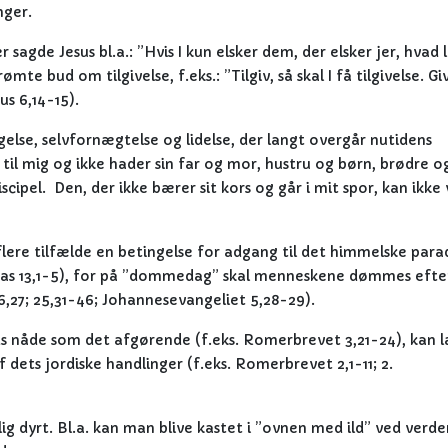
nger.
gde Jesus bl.a.: ”Hvis I kun elsker dem, der elsker jer, hvad 
te bud om tilgivelse, f.eks.: ”Tilgiv, så skal I få tilgivelse. Giv
us 6,14-15).
gelse, selvfornægtelse og lidelse, der langt overgår nutidens
il mig og ikke hader sin far og mor, hustru og børn, brødre o
discipel. Den, der ikke bærer sit kors og går i mit spor, kan ikke
 flere tilfælde en betingelse for adgang til det himmelske para
Lukas 13,1-5), for på ”dommedag” skal menneskene dømmes efte
6,27; 25,31-46; Johannesevangeliet 5,28-29).
uds nåde som det afgørende (f.eks. Romerbrevet 3,21-24), kan 
dets jordiske handlinger (f.eks. Romerbrevet 2,1-11; 2.
ig dyrt. Bl.a. kan man blive kastet i ”ovnen med ild” ved verde