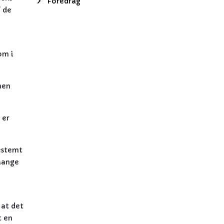
Foredrag
f de
om i
men
 er
estemt
 Mange
 at det
t en