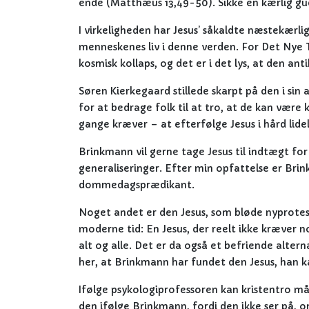
ende (Matthæus 13,49-50). Sikke en kærlig gu
I virkeligheden har Jesus’ såkaldte næstekærl
menneskenes liv i denne verden. For Det Nye 
kosmisk kollaps, og det er i det lys, at den anti
Søren Kierkegaard stillede skarpt på den i si
for at bedrage folk til at tro, at de kan vær
gange kræver – at efterfølge Jesus i hård lide
Brinkmann vil gerne tage Jesus til indtægt fo
generaliseringer. Efter min opfattelse er Br
dommedagsprædikant.
Noget andet er den Jesus, som bløde nyprotest
moderne tid: En Jesus, der reelt ikke kræver no
alt og alle. Det er da også et befriende altern
her, at Brinkmann har fundet den Jesus, han k
Ifølge psykologiprofessoren kan kristentro mås
den ifølge Brinkmann, fordi den ikke ser på, 