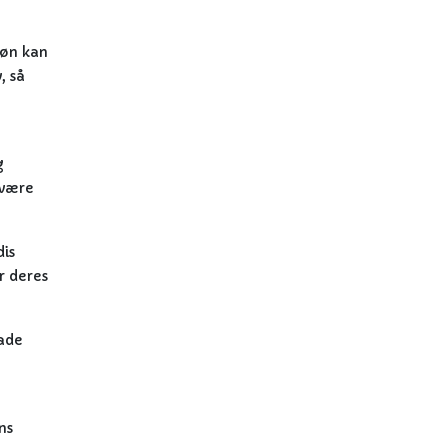
løn kan
, så
g
 være
dis
r deres
lade
ns