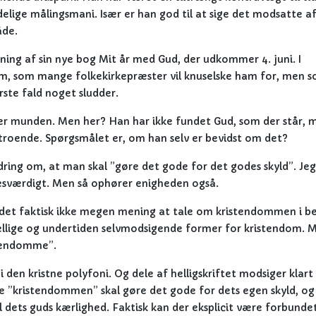
elige målingsmani. Især er han god til at sige det modsatte a
åde.
edning af sin nye bog Mit år med Gud, der udkommer 4. juni. I
om, som mange folkekirkepræster vil knuselske ham for, men s
rste fald noget sludder.
r munden. Men her? Han har ikke fundet Gud, som der står, 
troende. Spørgsmålet er, om han selv er bevidst om det?
ng om, at man skal ”gøre det gode for det godes skyld”. Jeg
sesværdigt. Men så ophører enigheden også.
r det faktisk ikke megen mening at tale om kristendommen i b
skellige og undertiden selvmodsigende former for kristendom.
stendomme”.
den kristne polyfoni. Og dele af helligskriftet modsiger klart
e ”kristendommen” skal gøre det gode for dets egen skyld, og
il dets guds kærlighed. Faktisk kan der eksplicit være forbunde