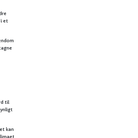
dre
i et
stendom
ntagne
d til
ynligt
Det kan
klimaet