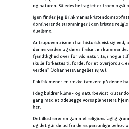
og naturen. Således betragtet er troen også b
Igen finder jeg Brinkmanns kristendomsopfattel
dominerende strømninger i den kristne religi
dualisme.
Antropocentrismen har historisk vist sig ved,
denne verden og deres frelse i en kommende. Du
fjendtlighed over for vild natur. Ja, i nogle 
skulle forkastes til fordel for et overjordisk, 
verden” (Johannesevangeliet 18,36).
Faktisk mener en række tænkere på denne bag
I dag buldrer klima- og naturbevidst kristendo
gang med at ødelægge vores planetære hjem. 
her.
Det illustrerer en gammel religionsfaglig gr
og det gør de ud fra deres personlige behov o