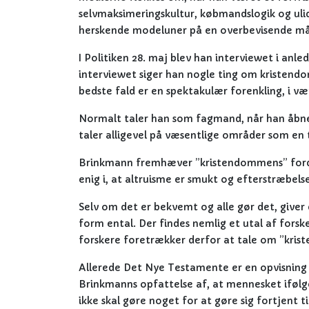
selvmaksimeringskultur, købmandslogik og ulid
herskende modeluner på en overbevisende m
I Politiken 28. maj blev han interviewet i anl
interviewet siger han nogle ting om kristend
bedste fald er en spektakulær forenkling, i væ
Normalt taler han som fagmand, når han åbne
taler alligevel på væsentlige områder som en 
Brinkmann fremhæver ”kristendommens” fordri
enig i, at altruisme er smukt og efterstræbel
Selv om det er bekvemt og alle gør det, give
form ental. Der findes nemlig et utal af for
forskere foretrækker derfor at tale om ”kri
Allerede Det Nye Testamente er en opvisning i 
Brinkmanns opfattelse af, at mennesket ifølg
ikke skal gøre noget for at gøre sig fortjent t