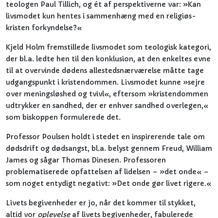
teologen Paul Tillich, og ét af perspektiverne var: »Kan
livsmodet kun hentes i sammenhæng med en religiøs-
kristen forkyndelse?«
Kjeld Holm fremstillede livsmodet som teologisk kategori,
der bl.a. ledte hen til den konklusion, at den enkeltes evne
til at overvinde dødens allestedsnærværelse måtte tage
udgangspunkt i kristendommen. Livsmodet kunne »sejre
over meningsløshed og tvivl«, eftersom »kristendommen
udtrykker en sandhed, der er enhver sandhed overlegen,«
som biskoppen formulerede det.
Professor Poulsen holdt i stedet en inspirerende tale om
dødsdrift og dødsangst, bl.a. belyst gennem Freud, William
James og sågar Thomas Dinesen. Professoren
problematiserede opfattelsen af lidelsen – »det onde« –
som noget entydigt negativt: »Det onde gør livet rigere.«
Livets begivenheder er jo, når det kommer til stykket,
altid vor
oplevelse
af livets begivenheder, fabulerede