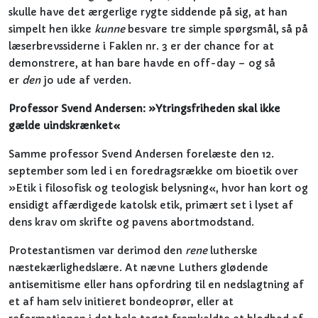
skulle have det ærgerlige rygte siddende på sig, at han
simpelt hen ikke
kunne
besvare tre simple spørgsmål, så på
læserbrevssiderne i Faklen nr. 3 er der chance for at
demonstrere, at han bare havde en off-day – og så
er
den
jo ude af verden.
Professor Svend Andersen: »Ytringsfriheden skal ikke
gælde uindskrænket«
Samme professor Svend Andersen forelæste den 12.
september som led i en foredragsrække om bioetik over
»Etik i filosofisk og teologisk belysning«, hvor han kort og
ensidigt affærdigede katolsk etik, primært set i lyset af
dens krav om skrifte og pavens abortmodstand.
Protestantismen var derimod den
rene
lutherske
næstekærlighedslære. At nævne Luthers glødende
antisemitisme eller hans opfordring til en nedslagtning af
et af ham selv initieret bondeoprør, eller at