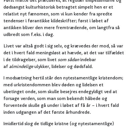
Først måtte det præciseres, at regulær livspessimisme og
dødsangst kulturhistorisk betragtet simpelt hen er et
relativt nyt fænomen, som vi kun kender fra spredte
tendenser i førantikke kildeskrifter; først i løbet af
antikken bliver den mere fremtrædende, om langtfra så
udbredt som f.eks. i dag.
Livet var altså godt i sig selv, og krævedes der mod, så var
det i hvert fald meningsløst at hævde, at det var tilfældet
i de tildragelser, som livet
som sådan
indebar
af
almindelige
ulykker, lidelser og dødsfald.
I modsætning hertil står den nytestamentlige kristendom;
med urkristendommen blev døden og lidelsen et
ubetinget onde, som skulle besejres endegyldigt ved at
forsage verden, som man som bekendt håbede og
forventede skulle gå under i løbet af få år – i hvert fald
inden udgangen af det første århundrede.
Imidlertid slog de tidlige kristne (og nytestamentlige)