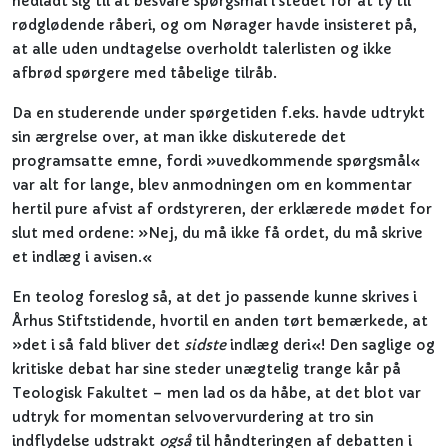
nedladt sig til at besvare spørgsmål i stedet for at ty til
rødglødende råberi, og om Nørager havde insisteret på,
at alle uden undtagelse overholdt talerlisten og ikke
afbrød spørgere med tåbelige tilråb.
Da en studerende under spørgetiden f.eks. havde udtrykt
sin ærgrelse over, at man ikke diskuterede det
programsatte emne, fordi »uvedkommende spørgsmål«
var alt for lange, blev anmodningen om en kommentar
hertil pure afvist af ordstyreren, der erklærede mødet for
slut med ordene: »Nej, du må ikke få ordet, du må skrive
et indlæg i avisen.«
En teolog foreslog så, at det jo passende kunne skrives i
Århus Stiftstidende, hvortil en anden tørt bemærkede, at
»det i så fald bliver det
sidste
indlæg deri«! Den saglige og
kritiske debat har sine steder unægtelig trange kår på
Teologisk Fakultet – men lad os da håbe, at det blot var
udtryk for momentan selvovervurdering at tro sin
indflydelse udstrakt
også
til håndteringen af debatten i