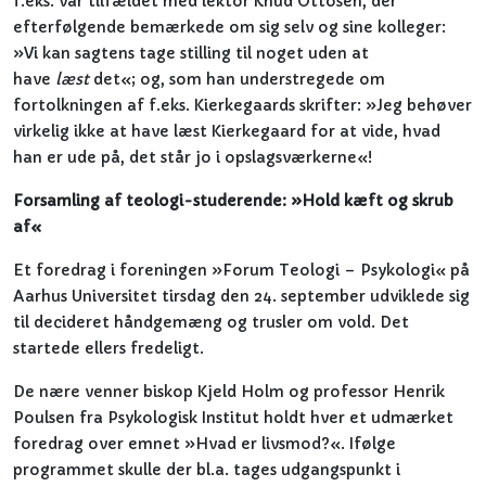
f.eks. var tilfældet med lektor Knud Ottosen, der
efterfølgende bemærkede om sig selv og sine kolleger:
»Vi kan sagtens tage stilling til noget uden at
have
læst
det«; og, som han understregede om
fortolkningen af f.eks. Kierkegaards skrifter: »Jeg behøver
virkelig ikke at have læst Kierkegaard for at vide, hvad
han er ude på, det står jo i opslagsværkerne«!
Forsamling af teologi-studerende: »Hold kæft og skrub
af«
Et foredrag i foreningen »Forum Teologi – Psykologi« på
Aarhus Universitet tirsdag den 24. september udviklede sig
til decideret håndgemæng og trusler om vold. Det
startede ellers fredeligt.
De nære venner biskop Kjeld Holm og professor Henrik
Poulsen fra Psykologisk Institut holdt hver et udmærket
foredrag over emnet »Hvad er livsmod?«. Ifølge
programmet skulle der bl.a. tages udgangspunkt i