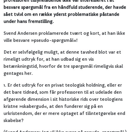
professoren tilsyneladende ikke var interesseret i at
besvare spørgsmål fra en håndfuld studerende, der havde
sået tvivl om en række yderst problematiske påstande
under hans fremstilling.
Svend Andersen proklamerede tvært og kort, at han ikke
ville besvare »pseudo-spørgsmål«!
Det er selvfølgelig muligt, at denne tavshed blot var et
rimeligt udtryk for, at han udbad sig en vis
betænkningstid, hvorfor de tre spørgsmål rimeligvis skal
gentages her.
1. Er det udtryk for en privat teologisk holdning, eller er
det bare tidnød, som får professoren til at udelade den
afgørende dimension i sit historiske rids over teologiens
kristne »skabergud«, at den funderer sig på en
urkristendom, der er mere optaget af tilintetgørelse end
skabelse?