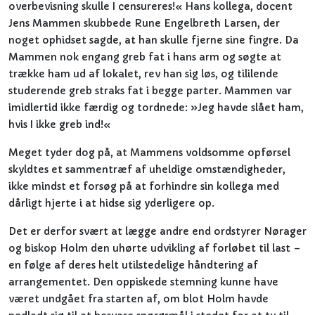
overbevisning skulle I censureres!« Hans kollega, docent
Jens Mammen skubbede Rune Engelbreth Larsen, der
noget ophidset sagde, at han skulle fjerne sine fingre. Da
Mammen nok engang greb fat i hans arm og søgte at
trække ham ud af lokalet, rev han sig løs, og tililende
studerende greb straks fat i begge parter. Mammen var
imidlertid ikke færdig og tordnede: »Jeg havde slået ham,
hvis I ikke greb ind!«
Meget tyder dog på, at Mammens voldsomme opførsel
skyldtes et sammentræf af uheldige omstændigheder,
ikke mindst et forsøg på at forhindre sin kollega med
dårligt hjerte i at hidse sig yderligere op.
Det er derfor svært at lægge andre end ordstyrer Nørager
og biskop Holm den uhørte udvikling af forløbet til last –
en følge af deres helt utilstedelige håndtering af
arrangementet. Den oppiskede stemning kunne have
været undgået fra starten af, om blot Holm havde