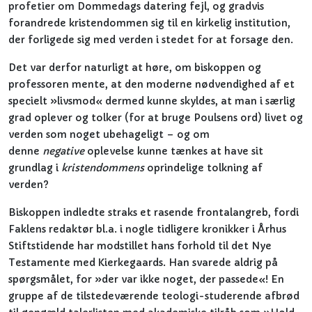
profetier om Dommedags datering fejl, og gradvis
forandrede kristendommen sig til en kirkelig institution,
der forligede sig med verden i stedet for at forsage den.
Det var derfor naturligt at høre, om biskoppen og
professoren mente, at den moderne nødvendighed af et
specielt »livsmod« dermed kunne skyldes, at man i særlig
grad oplever og tolker (for at bruge Poulsens ord) livet og
verden som noget ubehageligt – og om
denne
negative
oplevelse kunne tænkes at have sit
grundlag i
kristendommens
oprindelige tolkning af
verden?
Biskoppen indledte straks et rasende frontalangreb, fordi
Faklens redaktør bl.a. i nogle tidligere kronikker i Århus
Stiftstidende har modstillet hans forhold til det Nye
Testamente med Kierkegaards. Han svarede aldrig på
spørgsmålet, for »der var ikke noget, der passede«! En
gruppe af de tilstedeværende teologi-studerende afbrød