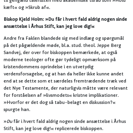
til gengæld talerlisten med akademiske tilråb som »Hold
kæft« og »Skrub af«.
Biskop Kjeld Holm: »Du får i hvert fald aldrig nogen sinde
ansættelse i Århus Stift, kan jeg love dig!«
Andre fra Faklen blandede sig med indlæg og spørgsmål
på det pågældende møde, bl.a. stud. theol. Jeppe Berg
Sandvej, der over for biskoppen bemærkede, at også
moderne teologer ofte gør tydeligt opmærksom på
kristendommens oprindelse i en utvetydig
verdensforsagelse, og at han da heller ikke kunne andet
end at se dette som et særdeles fremtrædende træk ved
det Nye Testamente, der naturligvis måtte være relevant
for forståelsen af »livsmodets« kristne implikationer.
»Hvorfor er det dog så tabu-belagt en diskussion?«
spurgte han.
»
Du
får i hvert fald aldrig nogen sinde ansættelse i Århus
Stift, kan jeg love dig!« replicerede biskoppen.