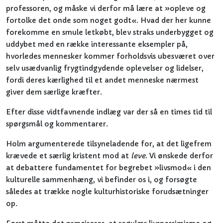
professoren, og måske vi derfor må lære at »opleve og
fortolke det onde som noget godt«. Hvad der her kunne
forekomme en smule letkøbt, blev straks underbygget og
uddybet med en række interessante eksempler på,
hvorledes mennesker kommer forholdsvis ubesværet over
selv usædvanlig frygtindgydende oplevelser og lidelser,
fordi deres kærlighed til et andet menneske nærmest
giver dem særlige kræfter.
Efter disse vidtfavnende indlæg var der så en times tid til
spørgsmål og kommentarer.
Holm argumenterede tilsyneladende for, at det ligefrem
krævede et særlig kristent mod at
leve
. Vi ønskede derfor
at debattere fundamentet for begrebet »livsmod« i den
kulturelle sammenhæng, vi befinder os i, og forsøgte
således at trække nogle kulturhistoriske forudsætninger
op.