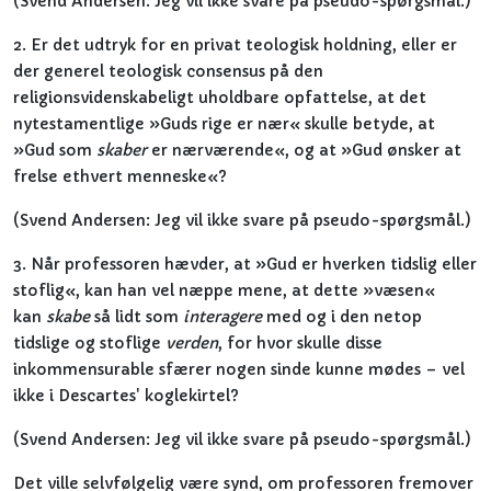
(Svend Andersen: Jeg vil ikke svare på pseudo-spørgsmål.)
2. Er det udtryk for en privat teologisk holdning, eller er
der generel teologisk consensus på den
religionsvidenskabeligt uholdbare opfattelse, at det
nytestamentlige »Guds rige er nær« skulle betyde, at
»Gud som
skaber
er nærværende«, og at »Gud ønsker at
frelse ethvert menneske«?
(Svend Andersen: Jeg vil ikke svare på pseudo-spørgsmål.)
3. Når professoren hævder, at »Gud er hverken tidslig eller
stoflig«, kan han vel næppe mene, at dette »væsen«
kan
skabe
så lidt som
interagere
med og i den netop
tidslige og stoflige
verden
, for hvor skulle disse
inkommensurable sfærer nogen sinde kunne mødes – vel
ikke i Descartes' koglekirtel?
(Svend Andersen: Jeg vil ikke svare på pseudo-spørgsmål.)
Det ville selvfølgelig være synd, om professoren fremover