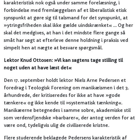
karakteristisk nok også under samme forelæsning, i
forbindelse med fremlæggelsen af et liberalistisk etisk
synspunkt at gøre sig til talsmand for det synspunkt, at
»ytringsfriheden skal ikke gælde uindskrænket« … Og her
skal det medgives, at han i det mindste flere gange så
småt har søgt at efterleve denne holdning i praksis ved
simpelt hen at nægte at besvare spørgsmål.
Lektor Knud Ottosen: »Vi kan sagtens tage stilling til
noget uden at have læst det«
Den 17. september holdt lektor Niels Arne Pedersen et
foredrag i Teologisk Forening om manikæismen i det 3.
århundrede, der kritiseredes for ikke at have »gode
tænkere« og ikke kende til »systematisk tænkning«.
Manikæerne betegnedes i samme sobre, akademiske stil
som verdensfjendske »barbarer«, der antog verden for at
være ond, tydeligvis ulig de civiliserede kristne.
Flere studerende beklagede Pedersens karakteristik af