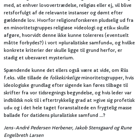
med, at enhver lovovertrædelse, religiøs eller ej, vil blive
retsforfulgt af de relevante instanser og dømt efter
gældende lov. Hvorfor religionsforskeren pludselig ud fra
en minoritetsgruppes religiøse »ideologi og etik« skulle
afgøre, hvorvidt denne ikke kunne tolereres (eventuelt
måtte forbydes?) i vort »pluralistiske samfund«, og hvilke
konkrete kriterier der skulle ligge til grund herfor, er
stadig et ubesvaret mysterium.
Spændende kunne det ellers også være at vide, om Riis
f.eks. ville tillade de
folkekirkelige
minoritetsgrupper, hvis
ideologiske grundlag efter sigende kan føres tilbage til
skrifter fra vor tidsregnings begyndelse, og hvis leder var
indbildsk nok til i eftertrykkelig grad at »give sig profetisk
ud« og i det hele taget foranstaltede en frygtelig masse
ballade for datidens pluralistiske samfund …?
Jens-André Pedersen Herbener, Jakob Stensgaard og Rune
Engelbreth Larsen