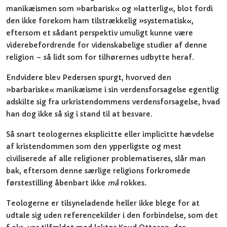
manikæismen som »barbarisk« og »latterlig«, blot fordi
den ikke forekom ham tilstrækkelig »systematisk«,
eftersom et sådant perspektiv umuligt kunne være
viderebefordrende for videnskabelige studier af denne
religion – så lidt som for tilhørernes udbytte heraf.
Endvidere blev Pedersen spurgt, hvorved den
»barbariske« manikæisme i sin verdensforsagelse egentlig
adskilte sig fra urkristendommens verdensforsagelse, hvad
han dog ikke så sig i stand til at besvare.
Så snart teologernes eksplicitte eller implicitte hævdelse
af kristendommen som den ypperligste og mest
civiliserede af alle religioner problematiseres, slår man
bak, eftersom denne særlige religions forkromede
førstestilling åbenbart ikke
må
rokkes.
Teologerne er tilsyneladende heller ikke blege for at
udtale sig uden referencekilder i den forbindelse, som det