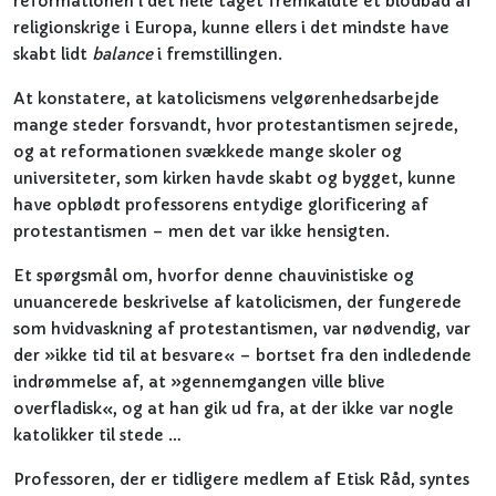
reformationen i det hele taget fremkaldte et blodbad af
religionskrige i Europa, kunne ellers i det mindste have
skabt lidt
balance
i fremstillingen.
At konstatere, at katolicismens velgørenhedsarbejde
mange steder forsvandt, hvor protestantismen sejrede,
og at reformationen svækkede mange skoler og
universiteter, som kirken havde skabt og bygget, kunne
have opblødt professorens entydige glorificering af
protestantismen – men det var ikke hensigten.
Et spørgsmål om, hvorfor denne chauvinistiske og
unuancerede beskrivelse af katolicismen, der fungerede
som hvidvaskning af protestantismen, var nødvendig, var
der »ikke tid til at besvare« – bortset fra den indledende
indrømmelse af, at »gennemgangen ville blive
overfladisk«, og at han gik ud fra, at der ikke var nogle
katolikker til stede …
Professoren, der er tidligere medlem af Etisk Råd, syntes