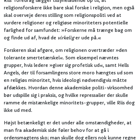
Riis' foredrag lægger tilsyneladende op til, at
religionsforskere ikke bare skal forske i religion, men også
skal overveje deres stilling som religionspoliti ved at
vurdere religioner og religiøse minoriteters potentielle
farlighed for samfundet: »Forskerne må trænge bag om
og finde ud af, hvad de
virkelig
er ude på.«
Forskeren skal afgøre, om religionen overtræder »den
tolerante smertetærskel«. Som eksempel nævntes
grupper, hvis ledere »giver sig profetisk ud«, samt Hells
Angels, der til forsamlingens store moro hængtes ud som
en religiøs minoritet, hvis ideologi nødvendigvis måtte
afdækkes. Hvordan denne akademiske politi-virksomhed
bør udspille sig i praksis, og hvilke repressalier der skulle
ramme de mistænkelige minoritets-grupper, ville Riis dog
ikke ud med.
Højst betænkeligt er det under alle omstændigheder, at
man fra akademisk side føler behov for at gå i
ordensmagtens sko; man skulle dog ellers nok kunne regne