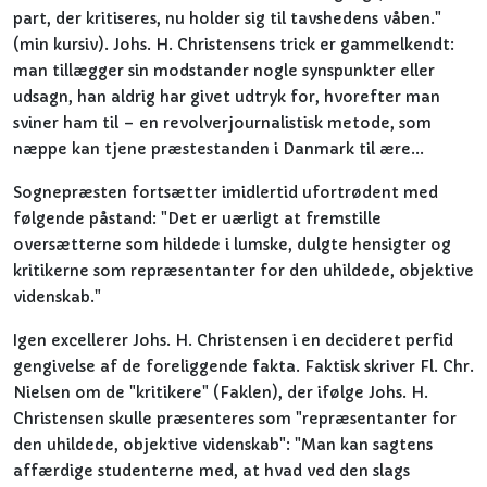
part, der kritiseres, nu holder sig til tavshedens våben."
(min kursiv). Johs. H. Christensens trick er gammelkendt:
man tillægger sin modstander nogle synspunkter eller
udsagn, han aldrig har givet udtryk for, hvorefter man
sviner ham til – en revolverjournalistisk metode, som
næppe kan tjene præstestanden i Danmark til ære...
Sognepræsten fortsætter imidlertid ufortrødent med
følgende påstand: "Det er uærligt at fremstille
oversætterne som hildede i lumske, dulgte hensigter og
kritikerne som repræsentanter for den uhildede, objektive
videnskab."
Igen excellerer Johs. H. Christensen i en decideret perfid
gengivelse af de foreliggende fakta. Faktisk skriver Fl. Chr.
Nielsen om de "kritikere" (Faklen), der ifølge Johs. H.
Christensen skulle præsenteres som "repræsentanter for
den uhildede, objektive videnskab": "Man kan sagtens
affærdige studenterne med, at hvad ved den slags