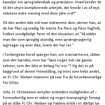
kanaljer om sprogvidenskab og præcision. Hvad kender de
til det uhyre komplicerede arbejde, der består i at afveje
tekstens indre mening mod dens ydre ord?"
På den anden side må man indrømme dem, skriver han, at
de har fået og stadig får støtte fra flere og flere fagfolk,
hvilket uundgåeligt fører til den situation, at "Så sidder
man der som sproglig ukyndig, men sprængnysgerrig
iagttager og aner ikke, hvem der har ret."
I forlængelse heraf spørger han, om oversætterne, sådan
som det hævdes, mon har "læst noget ind i de gamle
tekster, som der ikke er belæg for etc."? Og det er på
baggrund af denne fremstilling, og intet som helst andet,
at Fl. Chr. Nielsen insisterer på svar fra de hovedansvarlige
for DO92.
Johs. H. Christensen antyder endvidere muligheden af –
formodentlig som et sidste og noget krampagtigt forsøg
på at stille Fl. Chr. Nielsen og Faklens kritik i et dårligt lys