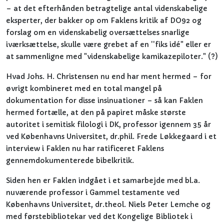
– at det efterhånden betragtelige antal videnskabelige
eksperter, der bakker op om Faklens kritik af DO92 og
forslag om en videnskabelig oversættelses snarlige
iværksættelse, skulle være grebet af en ''fiks idé" eller er
at sammenligne med "videnskabelige kamikazepiloter." (?)
Hvad Johs. H. Christensen nu end har ment hermed – for
øvrigt kombineret med en total mangel på
dokumentation for disse insinuationer – så kan Faklen
hermed fortælle, at den på papiret måske største
autoritet i semitisk filologi i DK, professor igennem 35 år
ved Københavns Universitet, dr.phil. Frede Løkkegaard i et
interview i Faklen nu har ratificeret Faklens
gennemdokumenterede bibelkritik.
Siden hen er Faklen indgået i et samarbejde med bl.a.
nuværende professor i Gammel testamente ved
Københavns Universitet, dr.theol. Niels Peter Lemche og
med førstebibliotekar ved det Kongelige Bibliotek i