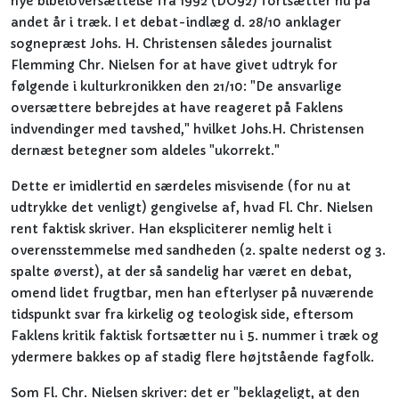
nye bibeloversættelse fra 1992 (DO92) fortsætter nu på
andet år i træk. I et debat-indlæg d. 28/10 anklager
sognepræst Johs. H. Christensen således journalist
Flemming Chr. Nielsen for at have givet udtryk for
følgende i kulturkronikken den 21/10: "De ansvarlige
oversættere bebrejdes at have reageret på Faklens
indvendinger med tavshed," hvilket Johs.H. Christensen
dernæst betegner som aldeles "ukorrekt."
Dette er imidlertid en særdeles misvisende (for nu at
udtrykke det venligt) gengivelse af, hvad Fl. Chr. Nielsen
rent faktisk skriver. Han ekspliciterer nemlig helt i
overensstemmelse med sandheden (2. spalte nederst og 3.
spalte øverst), at der så sandelig har været en debat,
omend lidet frugtbar, men han efterlyser på nuværende
tidspunkt svar fra kirkelig og teologisk side, eftersom
Faklens kritik faktisk fortsætter nu i 5. nummer i træk og
ydermere bakkes op af stadig flere højtstående fagfolk.
Som Fl. Chr. Nielsen skriver: det er "beklageligt, at den