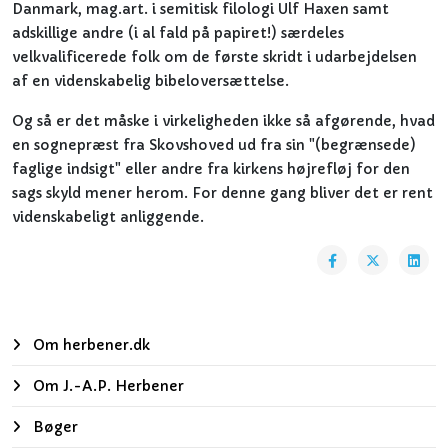
Danmark, mag.art. i semitisk filologi Ulf Haxen samt
adskillige andre (i al fald på papiret!) særdeles
velkvalificerede folk om de første skridt i udarbejdelsen
af en videnskabelig bibeloversættelse.
Og så er det måske i virkeligheden ikke så afgørende, hvad
en sognepræst fra Skovshoved ud fra sin "(begrænsede)
faglige indsigt" eller andre fra kirkens højrefløj for den
sags skyld mener herom. For denne gang bliver det er rent
videnskabeligt anliggende.
Om herbener.dk
Om J.-A.P. Herbener
Bøger