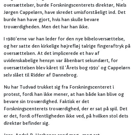
oversættelser, burde Forskningscenterets direktør, Niels
Jørgen Cappelørn, have skredet umisforståeligt ind. Det
burde han have gjort, hvis han skulle bevare
troværdigheden. Men det har han ikke.
I 1980'erne var han leder for den nye bibeloversættelse,
og her satte den kirkelige højrefløj talrige fingeraftryk på
oversættelsen. At det implicerede et hav af
uvidenskabelige hensyn var åbenbart sekundært, for
oversættelsen blev kåret til 'Årets bog 1992' og Cappelørn
selv slået til Ridder af Dannebrog.
Nu har Tudvad trukket sig fra Forskningscenteret i
protest, fordi han ikke mener, at han både kan blive og
bevare sin troværdighed. Faktisk er det
Forskningscenterets troværdighed, der er sat på spil. Det
er det, fordi offentligheden ikke ved, på hvilken stol dets
direktør befinder sig.