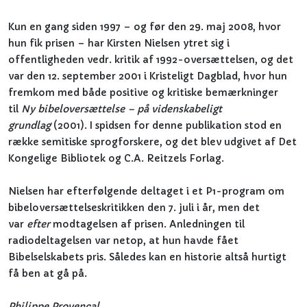
Kun en gang siden 1997 – og før den 29. maj 2008, hvor
hun fik prisen – har Kirsten Nielsen ytret sig i
offentligheden vedr. kritik af 1992-oversættelsen, og det
var den 12. september 2001 i Kristeligt Dagblad, hvor hun
fremkom med både positive og kritiske bemærkninger
til
Ny bibeloversættelse – på videnskabeligt
grundlag
(2001). I spidsen for denne publikation stod en
række semitiske sprogforskere, og det blev udgivet af Det
Kongelige Bibliotek og C.A. Reitzels Forlag.
Nielsen har efterfølgende deltaget i et P1-program om
bibeloversættelseskritikken den 7. juli i år, men det
var
efter
modtagelsen af prisen. Anledningen til
radiodeltagelsen var netop, at hun havde fået
Bibelselskabets pris. Således kan en historie altså hurtigt
få ben at gå på.
Philippe Provencal