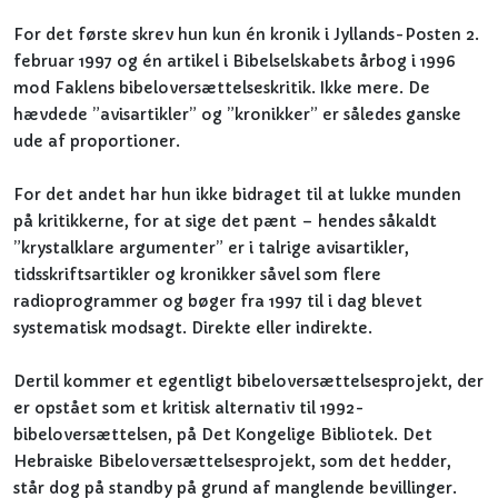
For det første skrev hun kun én kronik i Jyllands-Posten 2.
februar 1997 og én artikel i Bibelselskabets årbog i 1996
mod Faklens bibeloversættelseskritik. Ikke mere. De
hævdede ”avisartikler” og ”kronikker” er således ganske
ude af proportioner.
For det andet har hun ikke bidraget til at lukke munden
på kritikkerne, for at sige det pænt – hendes såkaldt
”krystalklare argumenter” er i talrige avisartikler,
tidsskriftsartikler og kronikker såvel som flere
radioprogrammer og bøger fra 1997 til i dag blevet
systematisk modsagt. Direkte eller indirekte.
Dertil kommer et egentligt bibeloversættelsesprojekt, der
er opstået som et kritisk alternativ til 1992-
bibeloversættelsen, på Det Kongelige Bibliotek. Det
Hebraiske Bibeloversættelsesprojekt, som det hedder,
står dog på standby på grund af manglende bevillinger.