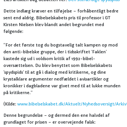
Dette indlæg kræver en tilføjelse – forhåbentligt bedre
sent end aldrig. Bibelselskabets pris til professor i GT
Kirsten Nielsen blev blandt andet begrundet med
følgende:
”For det første tog du bogstavelig talt kampen op mod
den anti-bibelske gruppe, der i tidsskriftet ‘Faklen’
kastede sig ud i voldsom kritik af 1992-bibel-
oversættelsen. Du blev benyttet som Bibelselskabets
’spydspids’ til at gå i dialog med kritikerne, og dine
krystalklare argumenter nedfældet i avisartikler og
kronikker i dagbladene var givet med til at lukke munden
på kritikerne.”
(Kilde:
www.bibelselskabet.dk/Aktuelt/Nyhedsoversigt/Arkiv
Denne begrundelse – og dermed den ene halvdel af
grundlaget for prisen – er overvejende falsk: