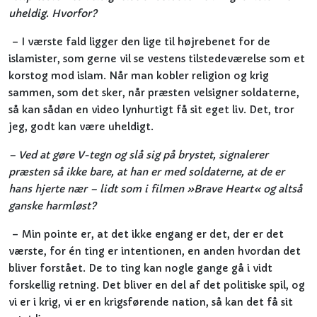
uheldig. Hvorfor?
– I værste fald ligger den lige til højrebenet for de
islamister, som gerne vil se vestens tilstedeværelse som et
korstog mod islam. Når man kobler religion og krig
sammen, som det sker, når præsten velsigner soldaterne,
så kan sådan en video lynhurtigt få sit eget liv. Det, tror
jeg, godt kan være uheldigt.
– Ved at gøre V-tegn og slå sig på brystet, signalerer
præsten så ikke bare, at han er med soldaterne, at de er
hans hjerte nær – lidt som i filmen »Brave Heart« og altså
ganske harmløst?
– Min pointe er, at det ikke engang er det, der er det
værste, for én ting er intentionen, en anden hvordan det
bliver forstået. De to ting kan nogle gange gå i vidt
forskellig retning. Det bliver en del af det politiske spil, og
vi er i krig, vi er en krigsførende nation, så kan det få sit