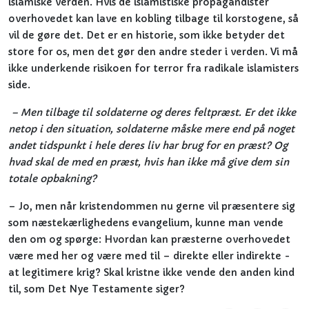
islamiske verden. Hvis de islamistiske propagandister
overhovedet kan lave en kobling tilbage til korstogene, så
vil de gøre det. Det er en historie, som ikke betyder det
store for os, men det gør den andre steder i verden. Vi må
ikke underkende risikoen for terror fra radikale islamisters
side.
– Men tilbage til soldaterne og deres feltpræst. Er det ikke
netop i den situation, soldaterne måske mere end på noget
andet tidspunkt i hele deres liv har brug for en præst? Og
hvad skal de med en præst, hvis han ikke må give dem sin
totale opbakning?
– Jo, men når kristendommen nu gerne vil præsentere sig
som næstekærlighedens evangelium, kunne man vende
den om og spørge: Hvordan kan præsterne overhovedet
være med her og være med til – direkte eller indirekte -
at legitimere krig? Skal kristne ikke vende den anden kind
til, som Det Nye Testamente siger?