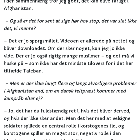
I den sammenhæng tror jeg godt, det kan blive farligt i
Afghanistan.
– Og så er det for sent at sige hør hov stop, det var slet ikke
det, vi mente?
– Det er jo spørgsmålet. Videoen er allerede på nettet og
bliver downloadet. Om der sker noget, kan jeg jo ikke
vide. Der er jo også rigtig mange muslimer – og det må vi
huske på – som ikke har det mindste tilovers for i det her
tilfælde Taleban.
– Men er der ikke langt flere og langt alvorligere problemer
i Afghanistan end, om en dansk feltpræst kommer med
kampråb eller ej?
– Jo, det har du fuldstændig ret i, hvis det bliver derved,
og hvis der ikke sker andet. Men det her med at velsigne
soldater spillede en central rolle i korstogenes tid, og
korstogene spiller en meget stor, negativ rolle i den