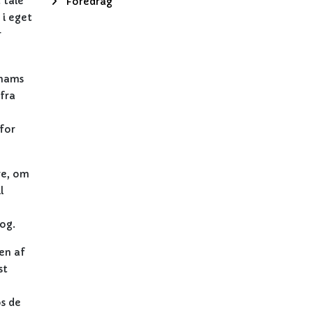
 tale
Foredrag
 i eget
r
ahams
fra
 for
re, om
l
og.
en af
st
os de