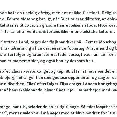
avde haft en uheldig
offday
, men det er ikke tilfældet. Religiøs
v i Femte Mosebog kap. 17, når Guds talerør dikterer, at enhv
”, skal stenes til døde. En grusom henrettelsesmetode. Hvorfor? 
g i flertallet af verdenshistoriens ikke-monoteistiske kulturer.
Forjættede Land, tages der fløjlshandsker på. I Femte Mosebog 
tnisk udrensning af de derværende folkeslag. Alle, mænd og k
s’ efterfølger og israelitternes leder Josva, hvad han kan for a
å han er massemorder, og også han hyldes som helt.
rofet Elias i Første Kongebog kap. 18. Efter at have vundet en
s bjerg, indfanger han sine gudløse opponenter og slagter d
e nidkærhed. Elias’ efterfølger Elisa drager i Anden Kongebog
r af hans skaldepande, bliver flået ihjel. I samarbejde med Gu
konge, har tilsyneladende holdt sig tilbage. Således lovprises h
er”, mens rivalen Saul må nøjes med at blive hædret for ”tusi