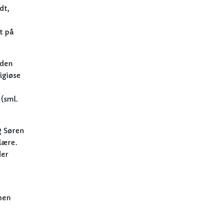
dt,
t på
 den
igiøse
(sml.
g Søren
lære.
der
men