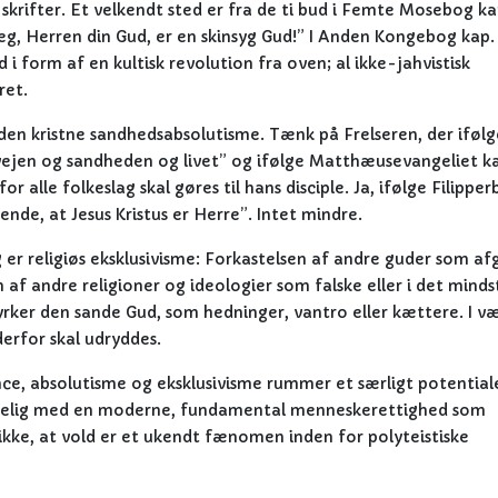
rifter. Et velkendt sted er fra de ti bud i Femte Mosebog kap
g, Herren din Gud, er en skinsyg Gud!” I Anden Kongebog kap.
d i form af en kultisk revolution fra oven; al ikke-jahvistisk
ret.
en kristne sandhedsabsolutisme. Tænk på Frelseren, der ifølg
ejen og sandheden og livet” og ifølge Matthæusevangeliet ka
r alle folkeslag skal gøres til hans disciple. Ja, ifølge Filippe
nde, at Jesus Kristus er Herre”. Intet mindre.
r religiøs eksklusivisme: Forkastelsen af andre guder som af
af andre religioner og ideologier som falske eller i det minds
dyrker den sande Gud, som hedninger, vantro eller kættere. I v
erfor skal udryddes.
ance, absolutisme og eksklusivisme rummer et særligt potential
renelig med en moderne, fundamental menneskerettighed som
g ikke, at vold er et ukendt fænomen inden for polyteistiske