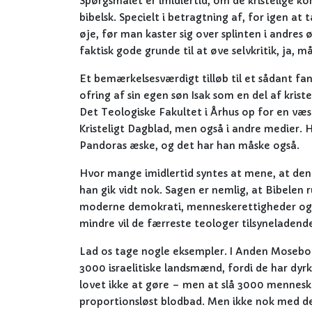
Spørgsmålet er imidlertid, om de kristelige ko
bibelsk. Specielt i betragtning af, for igen at 
øje, før man kaster sig over splinten i andres
faktisk gode grunde til at øve selvkritik, ja,
Et bemærkelsesværdigt tilløb til et sådant fa
ofring af sin egen søn Isak som en del af kr
Det Teologiske Fakultet i Århus op for en væse
Kristeligt Dagblad, men også i andre medier. H
Pandoras æske, og det har han måske også.
Hvor mange imidlertid syntes at mene, at den 
han gik vidt nok. Sagen er nemlig, at Bibelen 
moderne demokrati, menneskerettigheder og 
mindre vil de færreste teologer tilsyneladend
Lad os tage nogle eksempler. I Anden Mosebo
3000 israelitiske landsmænd, fordi de har dyrk
lovet ikke at gøre – men at slå 3000 menneske
proportionsløst blodbad. Men ikke nok med de