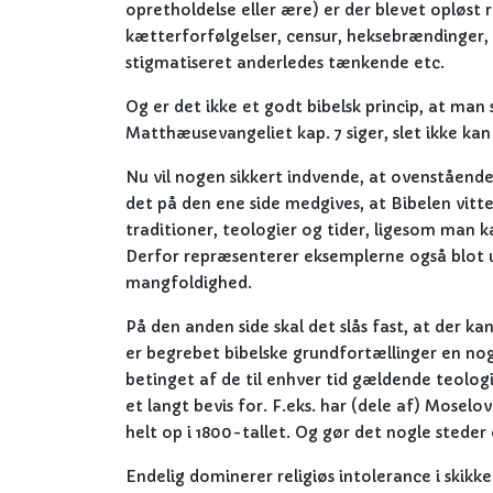
opretholdelse eller ære) er der blevet opløst r
kætterforfølgelser, censur, heksebrændinger, u
stigmatiseret anderledes tænkende etc.
Og er det ikke et godt bibelsk princip, at man
Matthæusevangeliet kap. 7 siger, slet ikke kan
Nu vil nogen sikkert indvende, at ovenståend
det på den ene side medgives, at Bibelen vitter
traditioner, teologier og tider, ligesom man k
Derfor repræsenterer eksemplerne også blot ud
mangfoldighed.
På den anden side skal det slås fast, at der
er begrebet bibelske grundfortællinger en nog
betinget af de til enhver tid gældende teolog
et langt bevis for. F.eks. har (dele af) Moselo
helt op i 1800-tallet. Og gør det nogle steder
Endelig dominerer religiøs intolerance i skikke