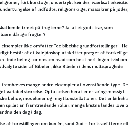
eligioner, ført korstoge, undertrykt kvinder, iværksat inkvisiti
ndertvingelse af indfødte, religionskrige, massakrer på jøder
 skal kende træet på frugterne? Ja, at et godt træ, som
 bære dårlige frugter?
e eksempler ikke omfatter ”de bibelske grundfortællinger”. H
ligt består af et kalejdoskop af skrifter præget af forskellige
an finde belæg for næsten hvad som helst heri. Ingen tvivl om
valgte sider af Bibelen, ikke Bibelen i dens multispraglede
 kan fremhæves mange andre eksempler af ovenstående type. D
et variabel størrelse. Opfattelsen heraf er erfaringsmæssigt
iske behov, modeluner og magtkonstellationer. Det er kirkehi
ven spillet en fremtrædende rolle i mange kristne landes love o
 endnu den dag i dag.
lse af forestillingen om kun én, sand Gud – for israelitterne el