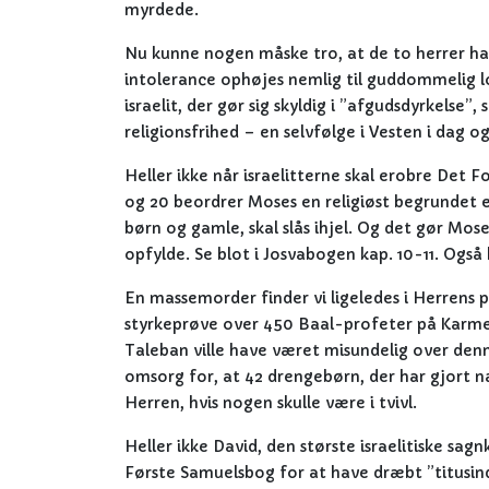
myrdede.
Nu kunne nogen måske tro, at de to herrer h
intolerance ophøjes nemlig til guddommelig lo
israelit, der gør sig skyldig i ”afgudsdyrkelse
religionsfrihed – en selvfølge i Vesten i dag o
Heller ikke når israelitterne skal erobre Det 
og 20 beordrer Moses en religiøst begrundet e
børn og gamle, skal slås ihjel. Og det gør Mose
opfylde. Se blot i Josvabogen kap. 10-11. Ogs
En massemorder finder vi ligeledes i Herrens p
styrkeprøve over 450 Baal-profeter på Karmel
Taleban ville have været misundelig over denn
omsorg for, at 42 drengebørn, der har gjort na
Herren, hvis nogen skulle være i tvivl.
Heller ikke David, den største israelitiske sagn
Første Samuelsbog for at have dræbt ”titusind