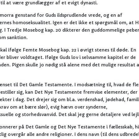
til at være grundlægger af et evigt dynasti.
morra genstand for Guds ildsprudlende vrede, og en af
ernes homoseksualitet. Igen er det ikke et spørgsmål om, at 
ag. I Tredje Mosebog kap. 20 dikterer den guddommelige pebe
om sanktion.
, skal ifølge Femte Mosebog kap. 22 i øvrigt stenes til døde. En
r bliver voldtaget. Ifølge Guds lov i selvsamme kapitel er de
den. Pigen skulle jo nødig stå alene med det mulige resultat 
ænset til Det Gamle Testamente. I modsætning til, hvad de fle
estiller sig, kan Det Nye Testamente fremvise elementer, der 
kter i dag. Det drejer sig om bl.a. verdenshad, jødehad, famil
 krav om at bære slør), evig hævn over synderne,
elle og storhedsvanvid. Det skal jeg gerne detaljere ved lejl
bonnerer på Det Gamle og Det Nye Testamente i fællesskab, hi
g overgår alle andre religioner. I dens navn (til dens udbredel