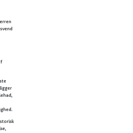
Herren
rsvend
af
ste
ligger
iehad,
ighed.
storisk
se,