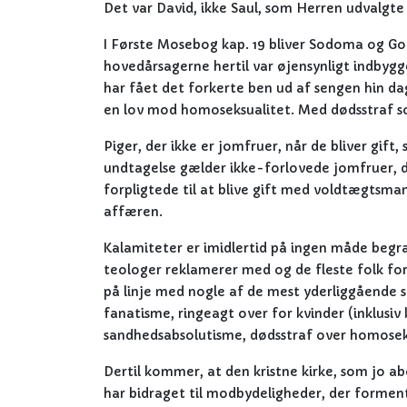
Det var David, ikke Saul, som Herren udvalgte 
I Første Mosebog kap. 19 bliver Sodoma og Go
hovedårsagerne hertil var øjensynligt indbygg
har fået det forkerte ben ud af sengen hin d
en lov mod homoseksualitet. Med dødsstraf s
Piger, der ikke er jomfruer, når de bliver gift
undtagelse gælder ikke-forlovede jomfruer, de
forpligtede til at blive gift med voldtægtsman
affæren.
Kalamiteter er imidlertid på ingen måde begr
teologer reklamerer med og de fleste folk for
på linje med nogle af de mest yderliggående se
fanatisme, ringeagt over for kvinder (inklusiv
sandhedsabsolutisme, dødsstraf over homoseksu
Dertil kommer, at den kristne kirke, som jo a
har bidraget til modbydeligheder, der formentli