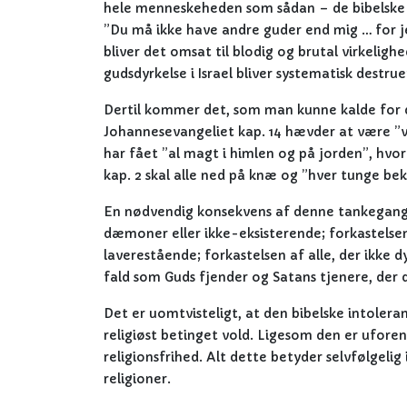
hele menneskeheden som sådan – de bibelske sk
”Du må ikke have andre guder end mig … for je
bliver det omsat til blodig og brutal virkelighe
gudsdyrkelse i Israel bliver systematisk destrue
Dertil kommer det, som man kunne kalde for d
Johannesevangeliet kap. 14 hævder at være ”v
har fået ”al magt i himlen og på jorden”, hvorfo
kap. 2 skal alle ned på knæ og ”hver tunge beke
En nødvendig konsekvens af denne tankegang e
dæmoner eller ikke-eksisterende; forkastelsen 
laverestående; forkastelsen af alle, der ikke 
fald som Guds fjender og Satans tjenere, der d
Det er uomtvisteligt, at den bibelske intoler
religiøst betinget vold. Ligesom den er ufo
religionsfrihed. Alt dette betyder selvfølgeli
religioner.