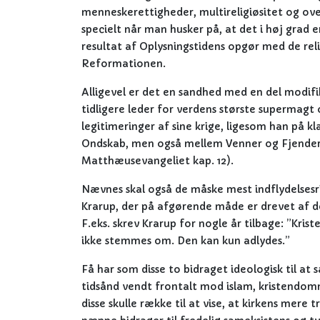
menneskerettigheder, multireligiøsitet og ov
specielt når man husker på, at det i høj grad
resultat af Oplysningstidens opgør med de reli
Reformationen.
Alligevel er det en sandhed med en del modifi
tidligere leder for verdens største supermagt 
legitimeringer af sine krige, ligesom han på kl
Ondskab, men også mellem Venner og Fjender: 
Matthæusevangeliet kap. 12).
Nævnes skal også de måske mest indflydelsesri
Krarup, der på afgørende måde er drevet af d
F.eks. skrev Krarup for nogle år tilbage: ”K
ikke stemmes om. Den kan kun adlydes.”
Få har som disse to bidraget ideologisk til at 
tidsånd vendt frontalt mod islam, kristendo
disse skulle række til at vise, at kirkens mere