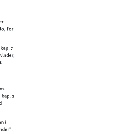
er
Jo, for
kap. 7
vinder,
t
em.
 kap. 2
d
an i
nder”.