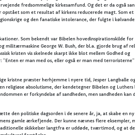
ervejende fredsommelige kirkesamfund. Og det er da også san
 er opstået som et resultat af kirkens reducerede magt. Som et
gionskrige og den fanatiske intolerance, der fulgte i kølvande
kationer. Som bekendt var Bibelen hovedinspirationskilde for
og militærmaskine George W. Bush, der bl.a. gjorde brug af rel
assisk kristen vis skelnede skarpt ikke blot mellem Godhed og
”Enten er man med os, eller også er man med terroristerne” 
ge kristne præster herhjemme i nyere tid, Jesper Langballe o
en religiøse absolutisme, der kendetegner Bibelen og Luthers 
ristendommen er forkyndelse af sandheden, men sandheden kan 
sætte den politiske dagsorden i de senere år, ja, at skabe en ny
mmens gamle ærkefjende. Der kunne nævnes flere eksempler, 
 traditionelle skikkelser langtfra er uddøde, tværtimod, og at de