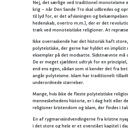
Nej, det særlige ved traditionel monoteisme e
krig – når Den Sande Tro skal udbredes og opr
til lyd for, er det afvisningen og bekæmpelsen
hedenskab, overtro m.m.), der er det revolutio
træk ved monoteistiske religioner. At repræs
Ikke overraskende har det historisk haft store
polyteistiske, der gerne har hyldet en implicit
eksempler på det modsatte. Sidstnævnte må d
De er meget sjældent udtryk for en principiel,
end ens egen, sådan som vi kender det fra bet
angår polyteisme. Islam har traditionelt till
underordnede størrelser.
Mange, hvis ikke de fleste polyteistiske relig
menneskehedens historie, er i dag helt eller d
religioner kristendom og islam, der findes i ta
En af rygmarvsindvendingerne fra kristne ny
i det store og hele er et overstået kapitel i d