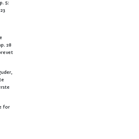
. 5:
 23
e
p. 28
rbrevet
guder,
te
ærste
e for