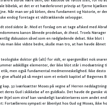
rsfarere burde være dem, der kastede de første sten, for nu at
tale bibelsk, at det er et hæderkronet princip at fjerne bjælken
 øjne. Når man ser på kirken, dens fundament og historie, er de
 måske endog foretage et vidtrækkende selvopgør.
ndt sted sidste år. Med et forslag om at tage afsked med Abr
istendommens kanon åbnede prodekan, dr.theol. Troels Nørager 
ntlig diskussion såvel som en rødglødende debat. Ikke blot i
vis man ikke vidste bedre, skulle man tro, at han havde åbnet
teologiske doktor gik (alt) for vidt, er spørgsmålet nok snare
rummer adskillige elementer, der ikke blot står i modsætning ti
etik, men også fundamental medmenneskelighed. Ikke desto
e give afkald på så meget som et enkelt kapitel af Bøgernes B
g kap. 32 iværksætter Moses på vegne af Herren nedslagtning
et deres Gud i skikkelse af en guldkalv. Det havde de ganske vi
r ihjel som straf kan vanskeligt karakteriseres som andet end
t: Fortællerens sympati er åbenlyst hos Gud og Moses, ikke h