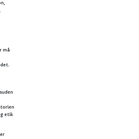
on,
,
er må
 det.
esuden
storien
g etik
ler