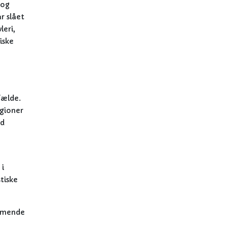
 og
r slået
leri,
iske
fælde.
igioner
ad
 i
tiske
ommende