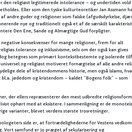
r den religiøst legitimerede intolerance – og undertiden vold
etholdes. Eller som den tyske kulturteoretiker Jan Assmann ha
 af andre guder og religioner som falske (afgudsdyrkelse, djæv
nerende nye og traditionelt også et af de særskilt karakterist
entere Den Ene, Sande og Almægtige Gud forpligter.
, negative konsekvenser for mange religioner, frem for alt
 religiøs tolerance og inklusivisme, selv om der også kan gives
og betegnes som primært kontekstbestemte og isolerede til
 universel og religiøst motiveret fornægtelse af alle andre rel
ydelige dele af kristendommens historie, men også islams, hv
adt bl.a. jødedom og kristendom – kaldet ”Bogens folk” – som
ioner, der ellers repræsenterer den mest udbredte religionsform
elvist ophørt med at eksistere. I sammenligning er de monoteis
lrige varianter, blevet verdens største trosretninger.
apologeters side er, at fortrædelighederne for Vestens vedk
ag. Vort samfund er jo præget af sekularisering og