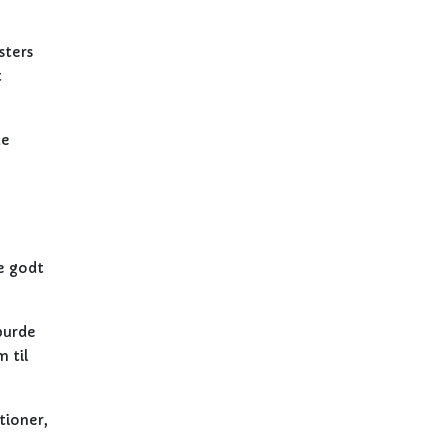
sters
t
.
de
te godt
burde
 til
tioner,