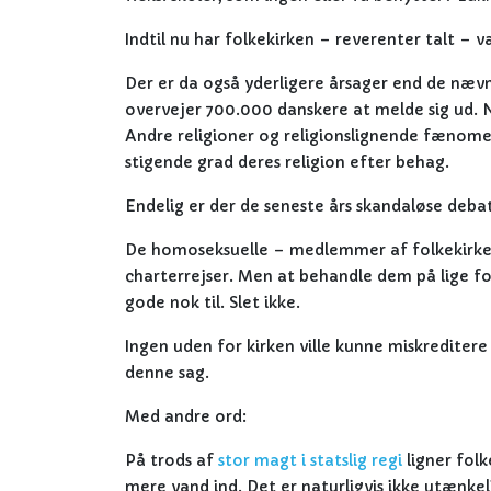
Indtil nu har folkekirken – reverenter talt – 
Der er da også yderligere årsager end de nævnt
overvejer 700.000 danskere at melde sig ud. Næ
Andre religioner og religionslignende fænomen
stigende grad deres religion efter behag.
Endelig er der de seneste års skandaløse deb
De homoseksuelle – medlemmer af folkekirken e
charterrejser. Men at behandle dem på lige fod
gode nok til. Slet ikke.
Ingen uden for kirken ville kunne miskrediter
denne sag.
Med andre ord:
På trods af
stor magt i statslig regi
ligner fol
mere vand ind. Det er naturligvis ikke utænkel