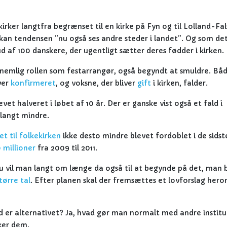
rker langtfra begrænset til en kirke på Fyn og til Lolland-Fal
 kan tendensen ”nu også ses andre steder i landet”. Og som de
d af 100 danskere, der ugentligt sætter deres fødder i kirken
r, nemlig rollen som festarrangør, også begyndt at smuldre. Bå
iver
konfirmeret
, og voksne, der bliver
gift
i kirken, falder.
evet halveret i løbet af 10 år. Der er ganske vist også et fald i
 langt mindre.
et til folkekirken
ikke desto mindre blevet fordoblet i de sids
 millioner
fra 2009 til 2011.
 vil man langt om længe da også til at begynde på det, man 
større tal
. Efter planen skal der fremsættes et lovforslag herom
 er alternativet? Ja, hvad gør man normalt med andre institu
ukker dem.