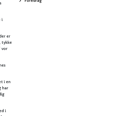
Foredrag
s
 i
der er
, tykke
 vor
ynes
t i en
g har
dig
ed i