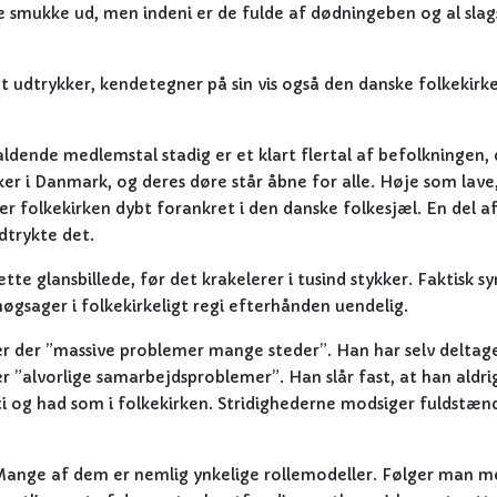
 de smukke ud, men indeni er de fulde af dødningeben og al slag
udtrykker, kendetegner på sin vis også den danske folkekirke
dende medlemstal stadig er et klart flertal af befolkningen, 
ker i Danmark, og deres døre står åbne for alle. Høje som lave
r folkekirken dybt forankret i den danske folkesjæl. En del af
udtrykte det.
ette glansbillede, før det krakelerer i tusind stykker. Faktisk s
gsager i folkekirkeligt regi efterhånden uendelig.
r der ”massive problemer mange steder”. Han har selv deltage
er ”alvorlige samarbejdsproblemer”. Han slår fast, at han aldri
 og had som i folkekirken. Stridighederne modsiger fuldstæn
 Mange af dem er nemlig ynkelige rollemodeller. Følger man m