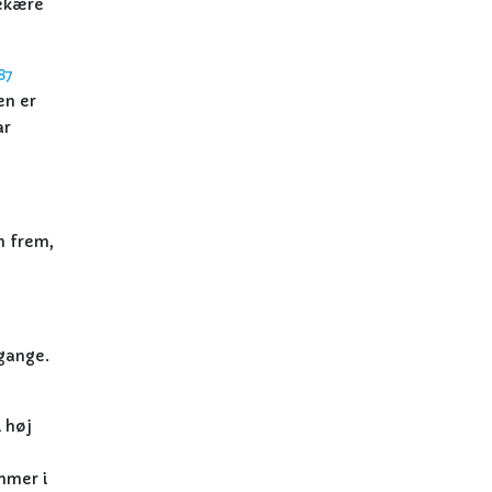
tekære
87
en er
ar
m frem,
 gange.
 høj
ommer i