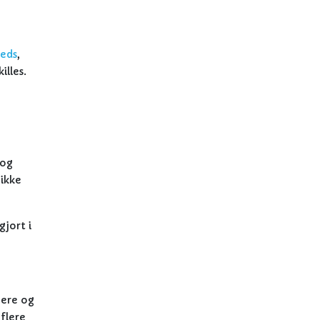
eds
,
illes.
 og
 ikke
gjort i
mere og
 flere