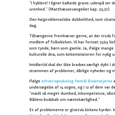
”I hyklere! I ligner kalkede grave; udenpå ser
urenhed.” (Matthæusevangeliet kap. 23,27).
Den højproblematiske dobbelthed, som citatet 
dag.
Tilhængerne fremhæver gerne, at der trods fal
medlem af folkekirken. Vi har fortsat 2354 kir
som tynde, børn som gamle. Ja, ifølge mange e
kulturelle dna, som kirkeministeren for nylig 
Imidlertid skal der ikke kradses særligt dybt i d
strømmen af problemer, dårlige nyheder og mø
Ifølge
erhvervspsykolog Henrik Rosenstjerne
e
undersøgelse af 14 sogne, og i 12 af dem var d
”mødt så meget dumhed, inkompetence, idioti
Biblens budskab om næstekærlighed.”
Et af problemerne er givetvis kirkens hyrder.