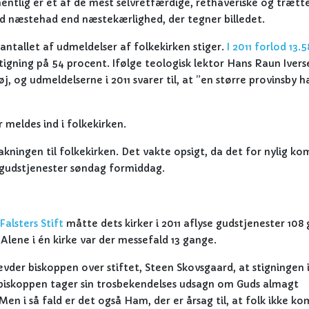
mentlig er et af de mest selvretfærdige, rethaveriske og træt
rad næstehad end næstekærlighed, der tegner billedet.
antallet af udmeldelser af folkekirken stiger.
I 2011 forlod 13.5
stigning på 54 procent. Ifølge teologisk lektor Hans Raun Ivers
, og udmeldelserne i 2011 svarer til, at ”en større provinsby h
 meldes ind i folkekirken.
ingen til folkekirken. Det vakte opsigt, da det for nylig ko
e gudstjenester søndag formiddag.
Falsters Stift
måtte dets kirker i 2011 aflyse gudstjenester 108
r. Alene i én kirke var der messefald 13 gange.
er biskoppen over stiftet, Steen Skovsgaard, at stigningen i
is biskoppen tager sin trosbekendelses udsagn om Guds almagt
 Men i så fald er det også Ham, der er årsag til, at folk ikke k