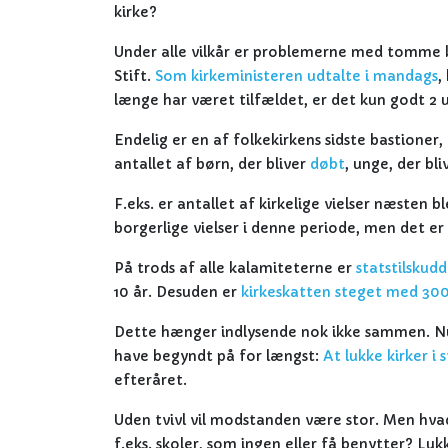
kirke?
Under alle vilkår er problemerne med tomme ki
Stift.
Som kirkeministeren udtalte i mandags
,
længe har været tilfældet, er det kun godt 2 u
Endelig er en af folkekirkens sidste bastione
antallet af børn, der bliver
døbt
, unge, der bl
F.eks. er antallet af kirkelige vielser næsten bl
borgerlige vielser i denne periode, men det er
På trods af alle kalamiteterne er
statstilskudd
10 år. Desuden er
kirkeskatten steget med 300
Dette hænger indlysende nok ikke sammen. Nu
have begyndt på for længst:
At lukke kirker i 
efteråret.
Uden tvivl vil modstanden være stor. Men hvad
f.eks. skoler, som ingen eller få benytter? L