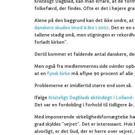
Kristeligt Dagblad, kan man erfare, at de for
folkefærd, der findes. Ofte er det i højere g
Alene på den baggrund kan det ikke undre, at 
danskere skuden imod 8.810 i 2007
. Det er en 
tallene stadig små, men stigningen er rekordhøj
forladt kirken”.
Dertil kommer et faldende antal danskere, der
Men også fra medlemmernes side svinder opbakn
at en
fynsk kirke
må aflyse 90 procent af all
Problemerne er imidlertid større end som så.
Ifølge
Kristeligt Dagblads aktindsigt i Lolland-
Det var en fordobling i forhold til tidligere å
Med imponerende virkelighedsfornægtelse hævd
grad skyldes ”vejret”. Det er interessant. Hv
alvorligt, er det Gud, der er herre over vejret.