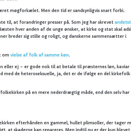
været møgforkælet. Men den tid er sandsynligvis snart forbi.
e til, at forandringer presser på. Som jeg har skrevet
andetst
sten hver anden af de unge ønsker, at kirke og stat skal adsk
er breder sig stille og roligt, og danskerne sammensætter i
at om
vielse af folk af samme køn
.
ller ej – er gode nok til at betale til præsternes løn, kaviar
 med de heteroseksuelle, ja, det er de ifølge en del kirkefolk
e folkekirken på en mere nederdrægtig måde, end den selv har 
kekirken efterhånden en gammel, hullet plimsoller, der tager 
igt, at skaderne kan repareres. Men indtil nu er der kun blevet