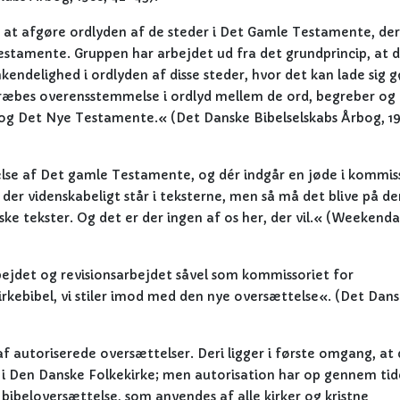
at afgøre ordlyden af de steder i Det Gamle Testamente, der
Testamente. Gruppen har arbejdet ud fra det grundprincip, at d
endelighed i ordlyden af disse steder, hvor det kan lade sig g
lstræbes overensstemmelse i ordlyd mellem de ord, begreber og
og Det Nye Testamente.« (Det Danske Bibelselskabs Årbog, 19
lse af Det gamle Testamente, og dér indgår en jøde i kommis
er videnskabeligt står i teksterne, men så må det blive på de
ske tekster. Og det er der ingen af os her, der vil.« (Weekenda
bejdet og revisionsarbejdet såvel som kommissoriet for
irkebibel, vi stiler imod med den nye oversættelse«. (Det Dan
 af autoriserede oversættelser. Deri ligger i første omgang, at
n i Den Danske Folkekirke; men autorisation har op gennem ti
bibeloversættelse, som anvendes af alle kirker og kristne