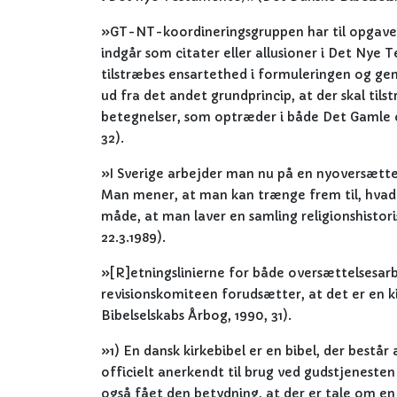
»GT-NT-koordineringsgruppen har til opgave 
indgår som citater eller allusioner i Det Nye 
tilstræbes ensartethed i formuleringen og genk
ud fra det andet grundprincip, at der skal ti
betegnelser, som optræder i både Det Gamle 
32).
»I Sverige arbejder man nu på en nyoversætte
Man mener, at man kan trænge frem til, hvad d
måde, at man laver en samling religionshistori
22.3.1989).
»[R]etningslinierne for både oversættelsesar
revisionskomiteen forudsætter, at det er en k
Bibelselskabs Årbog, 1990, 31).
»1) En dansk kirkebibel er en bibel, der består
officielt anerkendt til brug ved gudstjeneste
også fået den betydning, at der er tale om en 