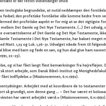
rnæst er der rettet indvendinger imod
 den teologiske begrundelse, at nutid neddæmper den forståels
esu fødsel; den profetiske forståelse ville komme bedre frem v
 dermed det profetiske aspekt er for mig at se det vigtigste fo
det mellem Det Gamle og Det Nye Testamente. (…) Det udvalg,
ere oversættelserne af Det Gamle og Det Nye Testamente, ikk
t Gamle Testamente i Det Nye Testamente, har bakset meget 
d Matt. 1,23 og Luk. 1,26-31. Udvalget nåede frem til følgend
skal blive med barn og føde en søn, og hun skal give ham navnet
991, 22-23).
else, og vi har fået langt flest bemærkninger fra højrefløjen. 
t så stort arbejde, som Dansk Bibel-Institut og Menighedsfakul
fået indflydelse.« (Missionsvennen, 6.11.1992).
 hentydninger. Arbejdet med at koordinere de to testamenter
gjort så grundigt, som denne gang … – Det har været et kolossa
insten har været arbejdet værd.« (Missionsvennen, 6.11.1992)