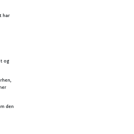
t har
gt og
erhen,
her
 om den