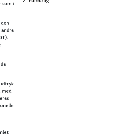
Foredrag
– som i
 den
e andre
GT).
e
nde
 udtryk
et med
eres
ionelle
mlet