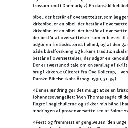
trossamfund i Danmark; 2) En dansk kirkebibel
bibel, der består af oversættelser, som lægger
kirkebibel er en bibel, der består af oversætte
kirkebibel er en bibel, der består af oversættel
der består af oversættelser, som er blevet ti
udgør en frelseshistorisk helhed, og at den ga
både bibelforskning og kirkens tradition skal i
består af oversættelser, der udgør en kanonisk
Der er tværtimod tale om en samling af skrift
brug i kirken.« (Citeret fra Ove Kollerup, Hve
Danske Bibelselskabs Årbog, 1990, 31-34).
»Denne ændring gør det muligt at se en kristo
Johannesevangeliet: ’Men Thomas sagde til dem
fingre i naglehullerne og stikker min hånd i ha
ændringen af prøveoversættelsen af Salme 22,
»Først og fremmest er gengivelsen ‘den unge k