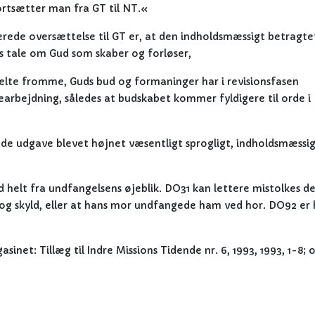
ortsætter man fra GT til NT.«
ede oversættelse til GT er, at den indholdsmæssigt betragte
Ts tale om Gud som skaber og forløser,
nkelte fromme, Guds bud og formaninger har i revisionsfasen
arbejdning, således at budskabet kommer fyldigere til orde i
 udgave blevet højnet væsentligt sprogligt, indholdsmæssi
 helt fra undfangelsens øjeblik. DO31 kan lettere mistolkes d
og skyld, eller at hans mor undfangede ham ved hor. DO92 er 
asinet: Tillæg til Indre Missions Tidende nr. 6, 1993, 1993, 1-8;