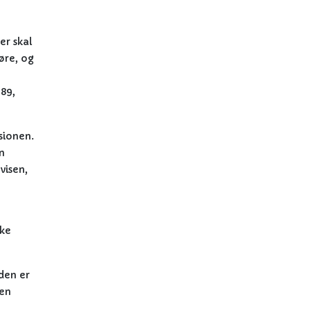
er skal
øre, og
89,
sionen.
n
visen,
ske
 den er
den