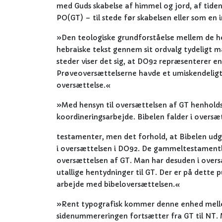
med Guds skabelse af himmel og jord, af tide
PO(GT) – til stede før skabelsen eller som en 
»Den teologiske grundforståelse mellem de h
hebraiske tekst gennem sit ordvalg tydeligt 
steder viser det sig, at DO92 repræsenterer 
Prøveoversættelserne havde et umiskendeligt
oversættelse.«
»Med hensyn til oversættelsen af GT henholdsv
koordineringsarbejde. Bibelen falder i oversæt
testamenter, men det forhold, at Bibelen udgø
i oversættelsen i DO92. De gammeltestamentlig
oversættelsen af GT. Man har desuden i overs
utallige hentydninger til GT. Der er på dette 
arbejde med bibeloversættelsen.«
»Rent typografisk kommer denne enhed mellem
sidenummereringen fortsætter fra GT til NT. 