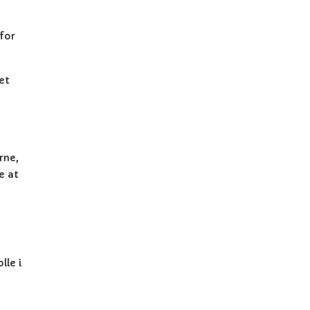
for
et
-
rne,
e at
lle i