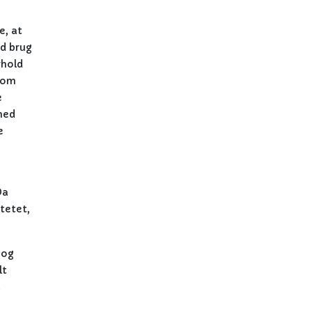
e, at
ed brug
rhold
 som
e
med
e
Da
tetet,
 og
lt
.