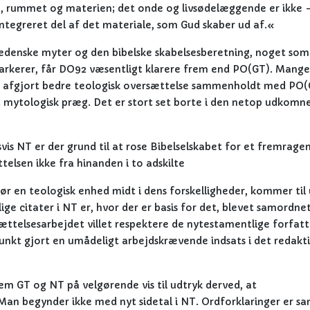
n, rummet og materien; det onde og livsødelæggende er ikke 
integreret del af det materiale, som Gud skaber ud af.«
edenske myter og den bibelske skabelsesberetning, noget som
markerer, får DO92 væsentligt klarere frem end PO(GT). Mang
en afgjort bedre teologisk oversættelse sammenholdt med PO(
 mytologisk præg. Det er stort set borte i den netop udkomn
is NT er der grund til at rose Bibelselskabet for et fremrage
telsen ikke fra hinanden i to adskilte
r en teologisk enhed midt i dens forskelligheder, kommer til
e citater i NT er, hvor der er basis for det, blevet samordn
ættelsesarbejdet villet respektere de nytestamentlige forfatt
punkt gjort en umådeligt arbejdskrævende indsats i det redakt
 GT og NT på velgørende vis til udtryk derved, at
Man begynder ikke med nyt sidetal i NT. Ordforklaringer er sa