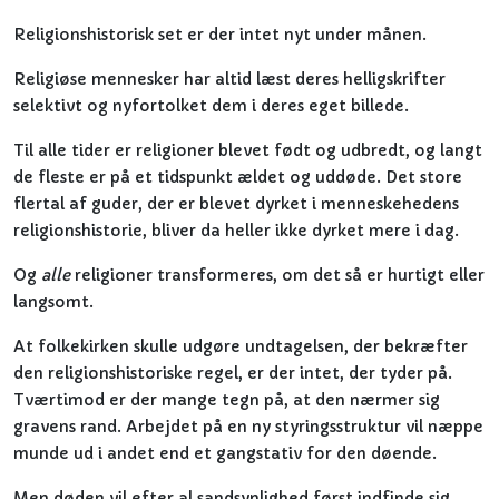
Religionshistorisk set er der intet nyt under månen.
Religiøse mennesker har altid læst deres helligskrifter
selektivt og nyfortolket dem i deres eget billede.
Til alle tider er religioner blevet født og udbredt, og langt
de fleste er på et tidspunkt ældet og uddøde. Det store
flertal af guder, der er blevet dyrket i menneskehedens
religionshistorie, bliver da heller ikke dyrket mere i dag.
Og
alle
religioner transformeres, om det så er hurtigt eller
langsomt.
At folkekirken skulle udgøre undtagelsen, der bekræfter
den religionshistoriske regel, er der intet, der tyder på.
Tværtimod er der mange tegn på, at den nærmer sig
gravens rand. Arbejdet på en ny styringsstruktur vil næppe
munde ud i andet end et gangstativ for den døende.
Men døden vil efter al sandsynlighed først indfinde sig