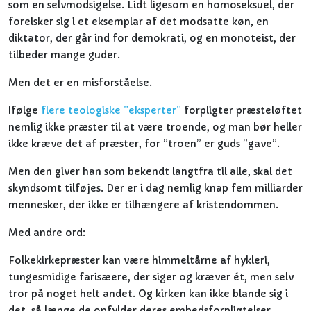
som en selvmodsigelse. Lidt ligesom en homoseksuel, der
forelsker sig i et eksemplar af det modsatte køn, en
diktator, der går ind for demokrati, og en monoteist, der
tilbeder mange guder.
Men det er en misforståelse.
Ifølge
flere teologiske ”eksperter”
forpligter præsteløftet
nemlig ikke præster til at være troende, og man bør heller
ikke kræve det af præster, for ”troen” er guds ”gave”.
Men den giver han som bekendt langtfra til alle, skal det
skyndsomt tilføjes. Der er i dag nemlig knap fem milliarder
mennesker, der ikke er tilhængere af kristendommen.
Med andre ord:
Folkekirkepræster kan være himmeltårne af hykleri,
tungesmidige farisæere, der siger og kræver ét, men selv
tror på noget helt andet. Og kirken kan ikke blande sig i
det, så længe de opfylder deres embedsforpligtelser.