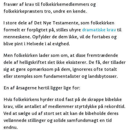
fravær af krav til folkekirkemedlemmers og
folkekirkepræsters tro, undre en kende.
I store dele af Det Nye Testamente, som folkekirken
formelt er forpligtet på, stilles uhyre
dramatiske krav
til
menneskene. Opfylder de dem ikke, vil de fortabes og
blive pint i Helvede i al evighed.
Men folkekirken lader som om, at disse fremtrædende
dele af helligskriftet slet ikke eksisterer. De få, der tillader
sig at gøre opmærksom på dem, ignoreres ofte totalt
eller stemples som fundamentalister og landsbytosser.
En af årsagerne hertil ligger lige for:
Hvis folkekirkens hyrder stod fast på de skrappe bibelske
krav, ville antallet af medlemmer styrtdykke på rekordtid.
Ved at sælge ud af stort set alt kan de bibeholde deres
vellønnede stillinger og solide samfundsmagt en tid
endnu.