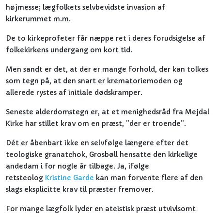
højmesse; lægfolkets selvbevidste invasion af
kirkerummet m.m.
De to kirkeprofeter får næppe ret i deres forudsigelse af
folkekirkens undergang om kort tid.
Men sandt er det, at der er mange forhold, der kan tolkes
som tegn på, at den snart er krematoriemoden og
allerede rystes af initiale dødskramper.
Seneste alderdomstegn er, at et menighedsråd fra Mejdal
Kirke har stillet krav om en præst, ”der er troende”.
Dét er åbenbart ikke en selvfølge længere efter det
teologiske granatchok, Grosbøll hensatte den kirkelige
andedam i for nogle år tilbage. Ja, ifølge
retsteolog
Kristine Garde
kan man forvente flere af den
slags eksplicitte krav til præster fremover.
For mange lægfolk lyder en ateistisk præst utvivlsomt