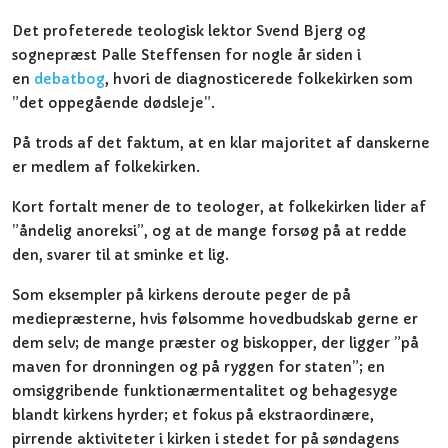
Det profeterede teologisk lektor Svend Bjerg og
sognepræst Palle Steffensen for nogle år siden i
en
debatbog
, hvori de diagnosticerede folkekirken som
”det oppegående dødsleje”.
På trods af det faktum, at en klar majoritet af danskerne
er medlem af folkekirken.
Kort fortalt mener de to teologer, at folkekirken lider af
”åndelig anoreksi”, og at de mange forsøg på at redde
den, svarer til at sminke et lig.
Som eksempler på kirkens deroute peger de på
mediepræsterne, hvis følsomme hovedbudskab gerne er
dem selv; de mange præster og biskopper, der ligger ”på
maven for dronningen og på ryggen for staten”; en
omsiggribende funktionærmentalitet og behagesyge
blandt kirkens hyrder; et fokus på ekstraordinære,
pirrende aktiviteter i kirken i stedet for på søndagens