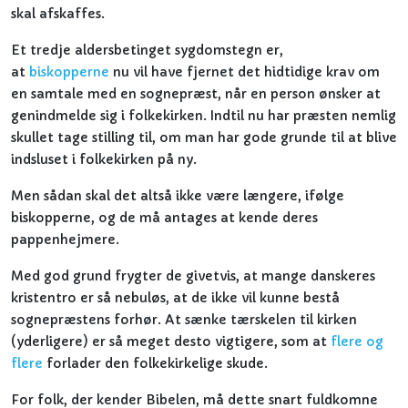
skal afskaffes.
Et tredje aldersbetinget sygdomstegn er,
at
biskopperne
nu vil have fjernet det hidtidige krav om
en samtale med en sognepræst, når en person ønsker at
genindmelde sig i folkekirken. Indtil nu har præsten nemlig
skullet tage stilling til, om man har gode grunde til at blive
indsluset i folkekirken på ny.
Men sådan skal det altså ikke være længere, ifølge
biskopperne, og de må antages at kende deres
pappenhejmere.
Med god grund frygter de givetvis, at mange danskeres
kristentro er så nebuløs, at de ikke vil kunne bestå
sognepræstens forhør. At sænke tærskelen til kirken
(yderligere) er så meget desto vigtigere, som at
flere og
flere
forlader den folkekirkelige skude.
For folk, der kender Bibelen, må dette snart fuldkomne