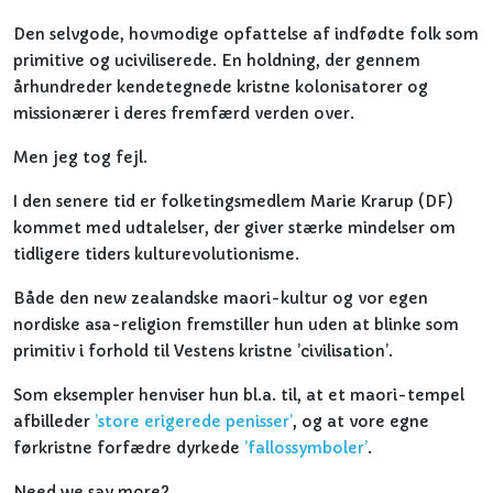
Den selvgode, hovmodige opfattelse af indfødte folk som
primitive og uciviliserede. En holdning, der gennem
århundreder kendetegnede kristne kolonisatorer og
missionærer i deres fremfærd verden over.
Men jeg tog fejl.
I den senere tid er folketingsmedlem Marie Krarup (DF)
kommet med udtalelser, der giver stærke mindelser om
tidligere tiders kulturevolutionisme.
Både den new zealandske maori-kultur og vor egen
nordiske asa-religion fremstiller hun uden at blinke som
primitiv i forhold til Vestens kristne ’civilisation’.
Som eksempler henviser hun bl.a. til, at et maori-tempel
afbilleder
’store erigerede penisser’
, og at vore egne
førkristne forfædre dyrkede
’fallossymboler’
.
Need we say more?