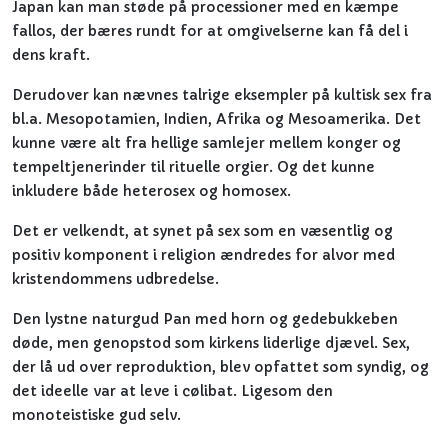
Japan kan man støde på processioner med en kæmpe
fallos, der bæres rundt for at omgivelserne kan få del i
dens kraft.
Derudover kan nævnes talrige eksempler på kultisk sex fra
bl.a. Mesopotamien, Indien, Afrika og Mesoamerika. Det
kunne være alt fra hellige samlejer mellem konger og
tempeltjenerinder til rituelle orgier. Og det kunne
inkludere både heterosex og homosex.
Det er velkendt, at synet på sex som en væsentlig og
positiv komponent i religion ændredes for alvor med
kristendommens udbredelse.
Den lystne naturgud Pan med horn og gedebukkeben
døde, men genopstod som kirkens liderlige djævel. Sex,
der lå ud over reproduktion, blev opfattet som syndig, og
det ideelle var at leve i cølibat. Ligesom den
monoteistiske gud selv.