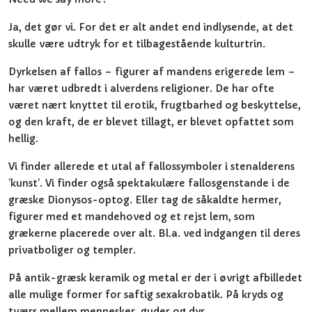
Ja, det gør vi. For det er alt andet end indlysende, at det
skulle være udtryk for et tilbagestående kulturtrin.
Dyrkelsen af fallos – figurer af mandens erigerede lem –
har været udbredt i alverdens religioner. De har ofte
været nært knyttet til erotik, frugtbarhed og beskyttelse,
og den kraft, de er blevet tillagt, er blevet opfattet som
hellig.
Vi finder allerede et utal af fallossymboler i stenalderens
’kunst’. Vi finder også spektakulære fallosgenstande i de
græske Dionysos-optog. Eller tag de såkaldte hermer,
figurer med et mandehoved og et rejst lem, som
grækerne placerede over alt. Bl.a. ved indgangen til deres
privatboliger og templer.
På antik-græsk keramik og metal er der i øvrigt afbilledet
alle mulige former for saftig sexakrobatik. På kryds og
tværs mellem mennesker, guder og dyr.