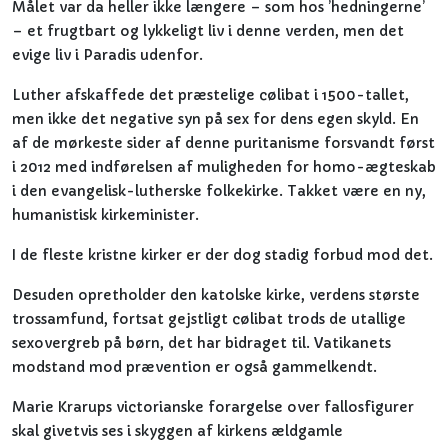
Målet var da heller ikke længere – som hos ’hedningerne’
– et frugtbart og lykkeligt liv i denne verden, men det
evige liv i Paradis udenfor.
Luther afskaffede det præstelige cølibat i 1500-tallet,
men ikke det negative syn på sex for dens egen skyld. En
af de mørkeste sider af denne puritanisme forsvandt først
i 2012 med indførelsen af muligheden for homo-ægteskab
i den evangelisk-lutherske folkekirke. Takket være en ny,
humanistisk kirkeminister.
I de fleste kristne kirker er der dog stadig forbud mod det.
Desuden opretholder den katolske kirke, verdens største
trossamfund, fortsat gejstligt cølibat trods de utallige
sexovergreb på børn, det har bidraget til. Vatikanets
modstand mod prævention er også gammelkendt.
Marie Krarups victorianske forargelse over fallosfigurer
skal givetvis ses i skyggen af kirkens ældgamle