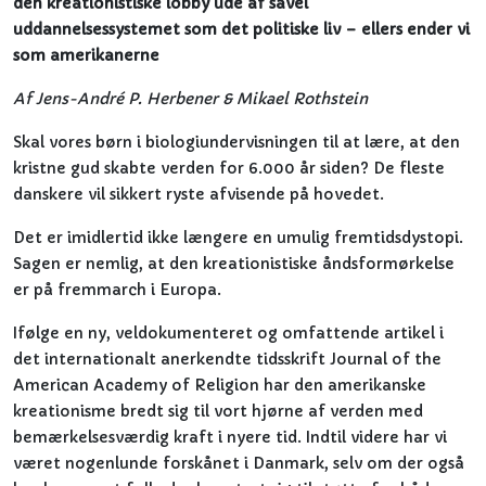
den kreationistiske lobby ude af såvel
uddannelsessystemet som det politiske liv – ellers ender vi
som amerikanerne
Af Jens-André P. Herbener & Mikael Rothstein
Skal vores børn i biologiundervisningen til at lære, at den
kristne gud skabte verden for 6.000 år siden? De fleste
danskere vil sikkert ryste afvisende på hovedet.
Det er imidlertid ikke længere en umulig fremtidsdystopi.
Sagen er nemlig, at den kreationistiske åndsformørkelse
er på fremmarch i Europa.
Ifølge en ny, veldokumenteret og omfattende artikel i
det internationalt anerkendte tidsskrift Journal of the
American Academy of Religion har den amerikanske
kreationisme bredt sig til vort hjørne af verden med
bemærkelsesværdig kraft i nyere tid. Indtil videre har vi
været nogenlunde forskånet i Danmark, selv om der også