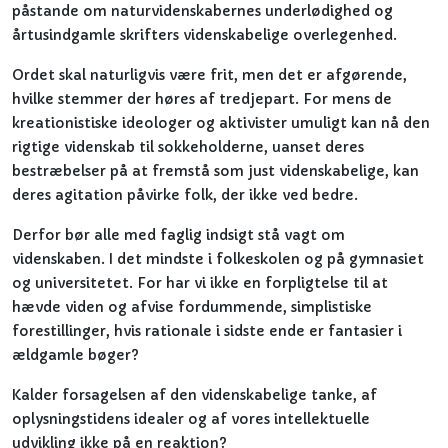
påstande om naturvidenskabernes underlødighed og
årtusindgamle skrifters videnskabelige overlegenhed.
Ordet skal naturligvis være frit, men det er afgørende,
hvilke stemmer der høres af tredjepart. For mens de
kreationistiske ideologer og aktivister umuligt kan nå den
rigtige videnskab til sokkeholderne, uanset deres
bestræbelser på at fremstå som just videnskabelige, kan
deres agitation påvirke folk, der ikke ved bedre.
Derfor bør alle med faglig indsigt stå vagt om
videnskaben. I det mindste i folkeskolen og på gymnasiet
og universitetet. For har vi ikke en forpligtelse til at
hævde viden og afvise fordummende, simplistiske
forestillinger, hvis rationale i sidste ende er fantasier i
ældgamle bøger?
Kalder forsagelsen af den videnskabelige tanke, af
oplysningstidens idealer og af vores intellektuelle
udvikling ikke på en reaktion?