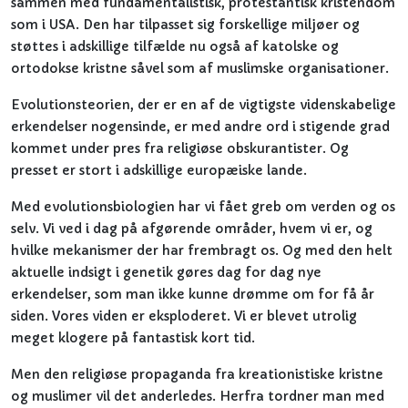
sammen med fundamentalistisk, protestantisk kristendom
som i USA. Den har tilpasset sig forskellige miljøer og
støttes i adskillige tilfælde nu også af katolske og
ortodokse kristne såvel som af muslimske organisationer.
Evolutionsteorien, der er en af de vigtigste videnskabelige
erkendelser nogensinde, er med andre ord i stigende grad
kommet under pres fra religiøse obskurantister. Og
presset er stort i adskillige europæiske lande.
Med evolutionsbiologien har vi fået greb om verden og os
selv. Vi ved i dag på afgørende områder, hvem vi er, og
hvilke mekanismer der har frembragt os. Og med den helt
aktuelle indsigt i genetik gøres dag for dag nye
erkendelser, som man ikke kunne drømme om for få år
siden. Vores viden er eksploderet. Vi er blevet utrolig
meget klogere på fantastisk kort tid.
Men den religiøse propaganda fra kreationistiske kristne
og muslimer vil det anderledes. Herfra tordner man med