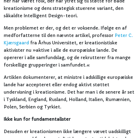
her har været folk, der har ytret sig til støtte for både
kreationisme og dens strategisk stuerene variant, den
såkaldte Intelligent Design-teori.
Men problemet er der, og det er voksende. Ifølge en af
medforfatterne til den nævnte artikel, professor
Peter C.
Kjærsgaard
fra Århus Universitet, er kreationistiske
aktivister nu »aktive i alle de europæiske lande. De
opererer i alle samfundslag, og de rekrutterer fra mange
forskellige grupperinger i samfundet.«
Artiklen dokumenterer, at ministre i adskillige europæiske
lande har accepteret eller endog aktivt støttet
undervisning i kreationisme. Det har man i de senere år set
i Tyskland, England, Rusland, Holland, Italien, Rumænien,
Polen, Serbien og Tyrkiet.
Ikke kun for fundamentalister
Desuden er kreationismen ikke længere vævet uadskilligt