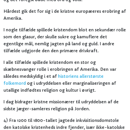
Hårdest gik det for sig i de kristne europæeres erobring af
Amerika.
I nogle tilfælde spillede kristendom blot en sekundær rolle
som den glasur, der skulle sukre og kamuflere det
egentlige mål, nemlig jagten på land og guld. I andre
tilfælde udgjorde den den primære drivkraft.
I alle tilfælde spillede kristendom en stor og
skæbnesvanger rolle i erobringen af Amerika. Den var
således medskyldig i et af
historiens allerstørste
folkemord
og i udryddelsen eller marginaliseringen af
utallige indfødtes religion og kultur i øvrigt.
I dag bidrager kristne missionærer til udryddelsen af de
sidste jæger-samleres religion på Jorden.
4) Fra 1200 til 1800-tallet jagtede inkvisitionsdomstole
den katolske kristenheds indre fjender, især ikke-katolske