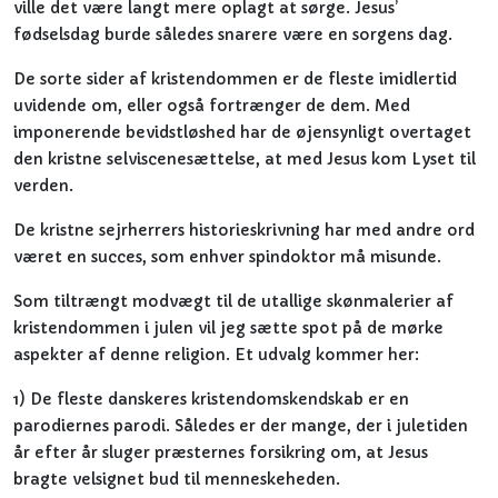
ville det være langt mere oplagt at sørge. Jesus’
fødselsdag burde således snarere være en sorgens dag.
De sorte sider af kristendommen er de fleste imidlertid
uvidende om, eller også fortrænger de dem. Med
imponerende bevidstløshed har de øjensynligt overtaget
den kristne selviscenesættelse, at med Jesus kom Lyset til
verden.
De kristne sejrherrers historieskrivning har med andre ord
været en succes, som enhver spindoktor må misunde.
Som tiltrængt modvægt til de utallige skønmalerier af
kristendommen i julen vil jeg sætte spot på de mørke
aspekter af denne religion. Et udvalg kommer her:
1) De fleste danskeres kristendomskendskab er en
parodiernes parodi. Således er der mange, der i juletiden
år efter år sluger præsternes forsikring om, at Jesus
bragte velsignet bud til menneskeheden.