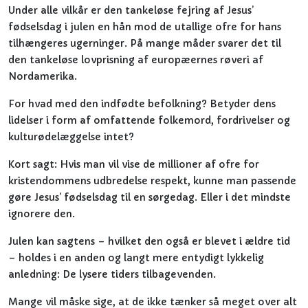
Under alle vilkår er den tankeløse fejring af Jesus’
fødselsdag i julen en hån mod de utallige ofre for hans
tilhængeres ugerninger. På mange måder svarer det til
den tankeløse lovprisning af europæernes røveri af
Nordamerika.
For hvad med den indfødte befolkning? Betyder dens
lidelser i form af omfattende folkemord, fordrivelser og
kulturødelæggelse intet?
Kort sagt: Hvis man vil vise de millioner af ofre for
kristendommens udbredelse respekt, kunne man passende
gøre Jesus’ fødselsdag til en sørgedag. Eller i det mindste
ignorere den.
Julen kan sagtens – hvilket den også er blevet i ældre tid
– holdes i en anden og langt mere entydigt lykkelig
anledning: De lysere tiders tilbagevenden.
Mange vil måske sige, at de ikke tænker så meget over alt