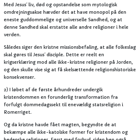
Med Jesus’ liv, død og opstandelse som mytologisk
omdrejningsakse hævder det at have monopol på den
eneste guddommelige og universelle Sandhed, og at
denne Sandhed skal erstatte alle andre religioner i hele
verden.
Således siger den kristne missionsbefaling, at alle folkeslag
skal gøres til Jesus’ disciple. Dette er reelt en
krigserklæring mod alle ikke-kristne religioner på Jorden,
og den skulle vise sig at få skelsættende religionshistoriske
konsekvenser.
2) I løbet af de første århundreder undergik
kristendommen en forunderlig transformation fra
forfulgt dommedagssekt til enevældig statsreligion i
Romerriget.
Og da kristne havde fået magten, begyndte de at
bekæmpe alle ikke-katolske former for kristendom og
hedenske religioner. Først med forbud, siden hen også