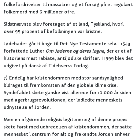
folkefordrivelser til massakrer og et forsøg på et regulært
folkemord med 6 millioner ofre.
Sidstnævnte blev foretaget af et land, Tyskland, hvori
over 95 procent af befolkningen var kristne.
Jødehadet går tilbage til Det Nye Testamente selv. I 1543
forfattede Luther
Om Jøderne og deres løgne
, der er et af
historiens mest rabiate, antijødiske skrifter. I 1999 blev det
udgivet på dansk af Tidehvervs Forlag.
7) Endelig har kristendommen med stor sandsynlighed
bidraget til fremkomsten af den globale klimakrise.
Syndefaldet skete ganske vist allerede for 10.000 år siden
med agerbrugsrevolutionen, der indledte menneskets
udnyttelse af Jorden.
Men en afgørende religiøs legitimering af denne proces
skete først med udbredelsen af kristendommen, der satte
mennesket i centrum for alt og frakendte Jorden enhver