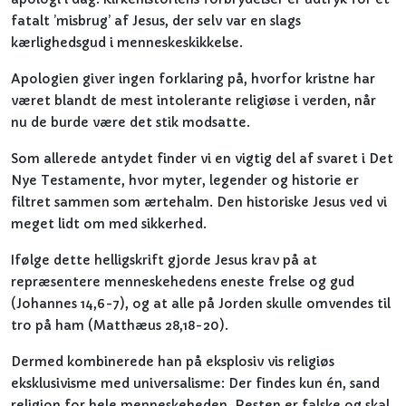
fatalt ’misbrug’ af Jesus, der selv var en slags
kærlighedsgud i menneskeskikkelse.
Apologien giver ingen forklaring på, hvorfor kristne har
været blandt de mest intolerante religiøse i verden, når
nu de burde være det stik modsatte.
Som allerede antydet finder vi en vigtig del af svaret i Det
Nye Testamente, hvor myter, legender og historie er
filtret sammen som ærtehalm. Den historiske Jesus ved vi
meget lidt om med sikkerhed.
Ifølge dette helligskrift gjorde Jesus krav på at
repræsentere menneskehedens eneste frelse og gud
(Johannes 14,6-7), og at alle på Jorden skulle omvendes til
tro på ham (Matthæus 28,18-20).
Dermed kombinerede han på eksplosiv vis religiøs
eksklusivisme med universalisme: Der findes kun én, sand
religion for hele menneskeheden. Resten er falske og skal