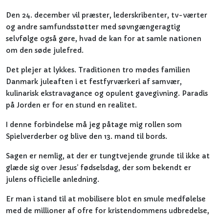
Den 24. december vil præster, lederskribenter, tv-værter
og andre samfundsstøtter med søvngængeragtig
selvfølge også gøre, hvad de kan for at samle nationen
om den søde julefred.
Det plejer at lykkes. Traditionen tro mødes familien
Danmark juleaften i et festfyrværkeri af samvær,
kulinarisk ekstravagance og opulent gavegivning. Paradis
på Jorden er for en stund en realitet.
I denne forbindelse må jeg påtage mig rollen som
Spielverderber og blive den 13. mand til bords.
Sagen er nemlig, at der er tungtvejende grunde til ikke at
glæde sig over Jesus’ fødselsdag, der som bekendt er
julens officielle anledning.
Er man i stand til at mobilisere blot en smule medfølelse
med de millioner af ofre for kristendommens udbredelse,