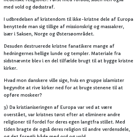
med vold og dødsstraf.
I udbredelsen af kristendom til ikke-kristne dele af Europa
benyttede man sig tillige af missionskrig og massakrer,
især i Saksen, Norge og Østersøområdet.
Desuden destruerede kristne fanatikere mange af
hedningernes hellige lunde og templer. Materiale fra
sidstnævnte blev i en del tilfælde brugt til at bygge kristne
kirker.
Hvad mon danskere ville sige, hvis en gruppe islamister
begyndte at rive kirker ned for at bruge stenene til at
opføre moskeer?
3) Da kristianiseringen af Europa var ved at være
overstået, var kristnes tørst efter at eliminere andre
religioner til fordel for deres egen langtfra stillet. Med
tiden bragte de også deres religion til andre verdensdele,
og det foregik både med ord og vold.