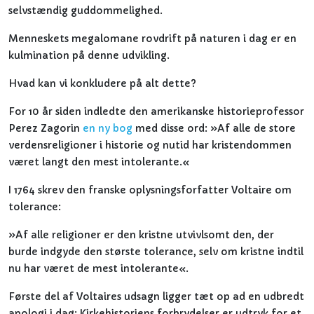
selvstændig guddommelighed.
Menneskets megalomane rovdrift på naturen i dag er en
kulmination på denne udvikling.
Hvad kan vi konkludere på alt dette?
For 10 år siden indledte den amerikanske historieprofessor
Perez Zagorin
en ny bog
med disse ord: »Af alle de store
verdensreligioner i historie og nutid har kristendommen
været langt den mest intolerante.«
I 1764 skrev den franske oplysningsforfatter Voltaire om
tolerance:
»Af alle religioner er den kristne utvivlsomt den, der
burde indgyde den største tolerance, selv om kristne indtil
nu har været de mest intolerante«.
Første del af Voltaires udsagn ligger tæt op ad en udbredt
apologi i dag: Kirkehistoriens forbrydelser er udtryk for et